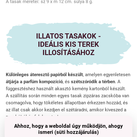
A tasak méretei: sz 9 x m 12 cm. súlya 8 g.
ILLATOS TASAKOK -
IDEÁLIS KIS TEREK
ILLOSÍTÁSÁHOZ
Különleges áteresztő papírból készült
, amelyen egyenletesen
átjárja a parfüm kompozíció
, és
szétszóródik a térben
. A
függesztéshez használt akasztó kemény kartonból készült.
A szállítás során minden egyes tasak zipzáras zacskóba van
csomagolva, hogy tökéletes állapotban érkezzen hozzád, és
az illat csak akkor kezdjen el szétáradni, amikor kiveszed a
zacskóból és felakasztod.
Ahhoz, hogy a weboldal úgy működjön, ahogy
ismeri (süti hozzájárulás)