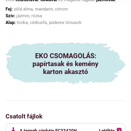
Fej:
zöld alma, mandarin, citrom
Szív:
jázmin, rózsa
Alap:
tonka, cédrusfa, púderes tónusok
EKO CSOMAGOLÁS:
papírtasak és kemény
karton akasztó
Csatolt fájlok
A termék címkéje FC33420H
Letöltés