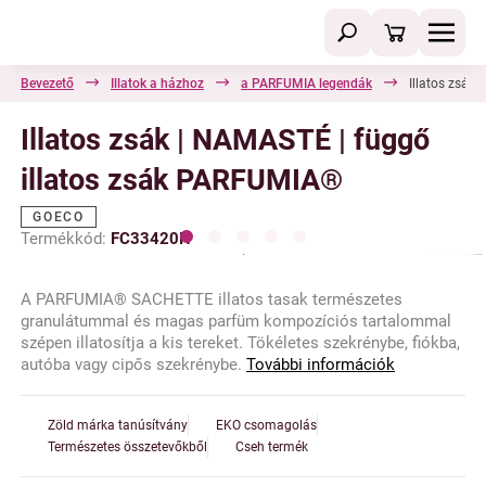
Bevezető
Illatok a házhoz
a PARFUMIA legendák
Illatos zsák
Illatos zsák | NAMASTÉ | függő
illatos zsák PARFUMIA®
GOECO
Termékkód:
FC33420H
A PARFUMIA® SACHETTE illatos tasak természetes
granulátummal és magas parfüm kompozíciós tartalommal
szépen illatosítja a kis tereket. Tökéletes szekrénybe, fiókba,
autóba vagy cipős szekrénybe.
További információk
Zöld márka tanúsítvány
EKO csomagolás
Természetes összetevőkből
Cseh termék