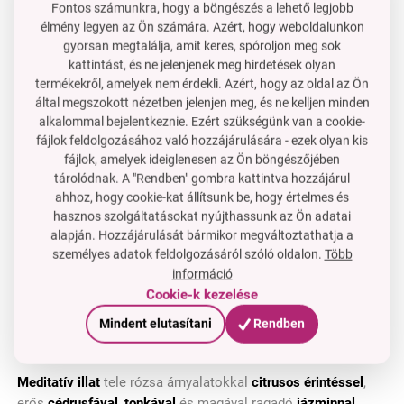
Fontos számunkra, hogy a böngészés a lehető legjobb
élmény legyen az Ön számára. Azért, hogy weboldalunkon
gyorsan megtalálja, amit keres, spóroljon meg sok
kattintást, és ne jelenjenek meg hirdetések olyan
termékekről, amelyek nem érdekli. Azért, hogy az oldal az Ön
által megszokott nézetben jelenjen meg, és ne kelljen minden
alkalommal bejelentkeznie. Ezért szükségünk van a cookie-
fájlok feldolgozásához való hozzájárulására - ezek olyan kis
fájlok, amelyek ideiglenesen az Ön böngészőjében
tárolódnak. A "Rendben" gombra kattintva hozzájárul
ahhoz, hogy cookie-kat állítsunk be, hogy értelmes és
hasznos szolgáltatásokat nyújthassunk az Ön adatai
alapján. Hozzájárulását bármikor megváltoztathatja a
személyes adatok feldolgozásáról szóló oldalon.
Több
információ
Cookie-k kezelése
Mindent elutasítani
Rendben
NAMASTÉ
Meditatív illat
tele rózsa árnyalatokkal
citrusos érintéssel
,
erős
cédrusfával
,
tonkával
és magával ragadó
jázminnal
.