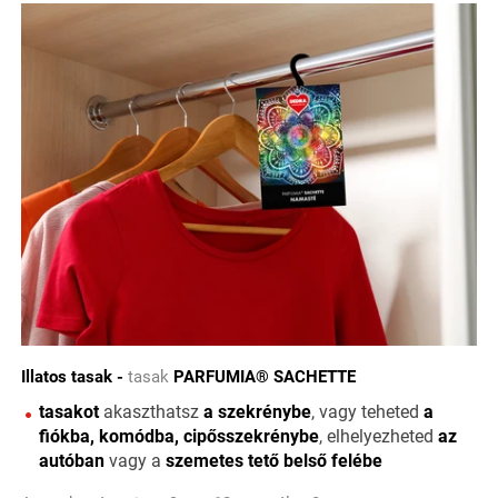
Illatos tasak -
tasak
PARFUMIA® SACHETTE
tasakot
akaszthatsz
a szekrénybe
, vagy teheted
a
fiókba, komódba, cipősszekrénybe
, elhelyezheted
az
autóban
vagy a
szemetes tető belső felébe