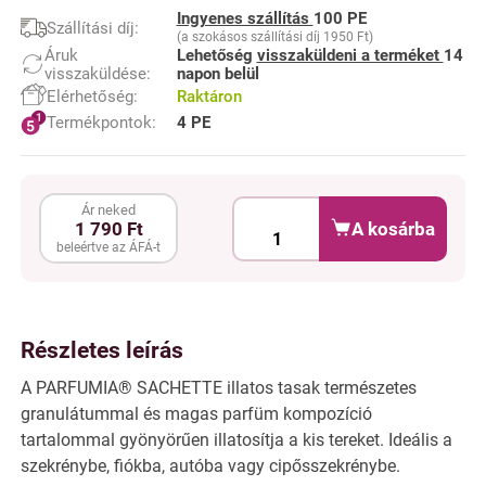
Ingyenes szállítás
100 PE
Szállítási díj:
(a szokásos szállítási díj 1950 Ft)
Áruk
Lehetőség
visszaküldeni a terméket
14
visszaküldése:
napon belül
Elérhetőség:
Raktáron
Termékpontok:
4 PE
Ár neked
A kosárba
1 790 Ft
beleértve az ÁFÁ-t
Részletes leírás
A PARFUMIA® SACHETTE illatos tasak természetes
granulátummal és magas parfüm kompozíció
tartalommal gyönyörűen illatosítja a kis tereket. Ideális a
szekrénybe, fiókba, autóba vagy cipősszekrénybe.