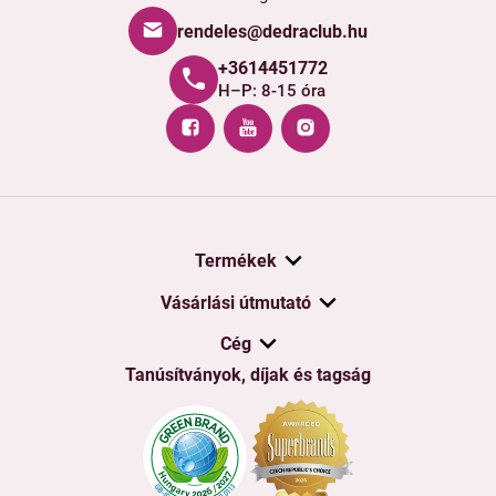
rendeles@dedraclub.hu
+3614451772
H–P: 8-15 óra
Termékek
Vásárlási útmutató
Cég
Tanúsítványok, díjak és tagság