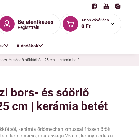
Az ön vásárlása
Bejelentkezés
0 Ft
Regisztrálni
ek
Ajándékok
bors- és sóörlő bükkfából | 25 cm | kerámia betét
i bors- és sóörlő
25 cm | kerámia betét
kkfából, kerámia őrlőmechanizmussal frissen őrölt
 fém kombináció, magassága 25 cm, könnyű őrlés a