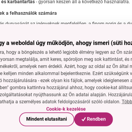
s és karbantartás
- gyorsan készen áll a következő használatra.
pek a felhasználók számára
rlés durvaságát az igényeknek megfelelően, a finom porig és a d
ma megőrzéséhez tárolja az őrlőt száraz helyen, közvetlen napfén
y a weboldal úgy működjön, ahogy ismeri (süti ho
sztítsa meg az őrlő mechanizmust száraz ecsettel.
a, hogy a böngészés a lehető legjobb élmény legyen az Ön szám
orsan megtalálja, amit keres, spóroljon meg sok kattintást, és 
rlő más fűszerekhez is?
Igen, száraz fűszerekhez, mint például b
mékekről, amelyek nem érdekli. Azért, hogy az oldal az Ön álta
ne kelljen minden alkalommal bejelentkeznie. Ezért szükségünk v
 betét?
Igen, kemény, nem tompul és nem rozsdásodik.
 hozzájárulására - ezek olyan kis fájlok, amelyek ideiglenese
 az őrlőt?
Csak le kell csavarni a felső részt, fűszert kell önteni 
ben" gombra kattintva hozzájárul ahhoz, hogy cookie-kat állítsu
ciók
zolgáltatásokat nyújthassunk az Ön adatai alapján. Hozzájárul
Több
thatja a személyes adatok feldolgozásáról szóló oldalon.
cm
Cookie-k kezelése
m
Mindent elutasítani
Rendben
+ fém, kerámia betét