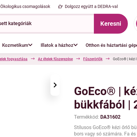
Ökologikus csomagolások
Dolgozz együtt a DEDRA-val
Keresni
Kozmetikum
Illatok a házhoz
Otthon és háztartási gép
elek fogyasztása
Az ételek fűszerezése
Fűszerörlők
GoEco® | kézi 
›
GoEco® | kéz
bükkfából | 
Termékkód:
DA31602
Stílusos GoEco® kézi őrlő bü
bors vagy só számára. Fa és