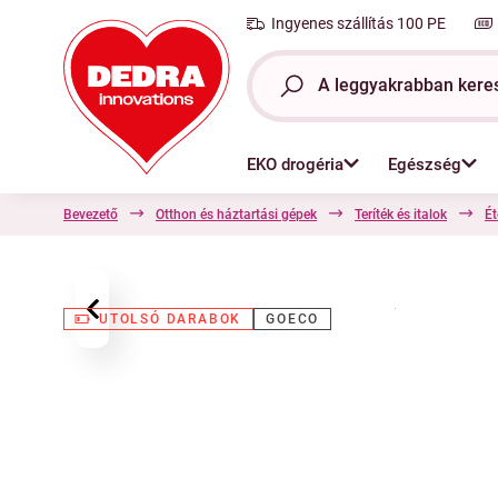
Ingyenes szállítás 100 PE
EKO drogéria
Egészség
Bevezető
Otthon és háztartási gépek
Teríték és italok
Ét
‹
UTOLSÓ DARABOK
GOECO