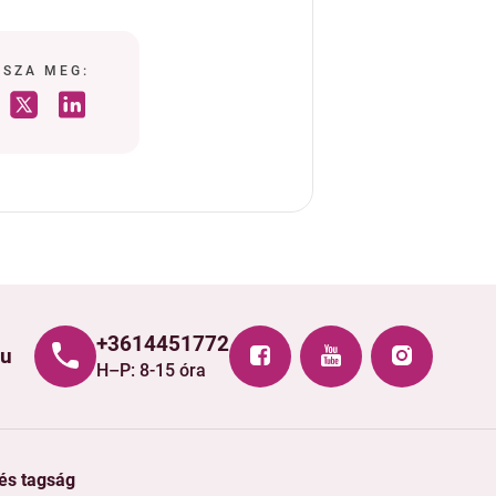
SSZA MEG:
+3614451772
hu
H–P: 8-15 óra
 és tagság