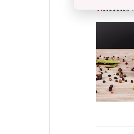
Őrlő mechaniz
Karbantartás:
s