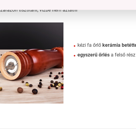
mus:
kerámiai
zárazon tisztítani, vízbe nem áztatni
kézi fa őrlő
kerámia betétt
egyszerű őrlés
a felső rész