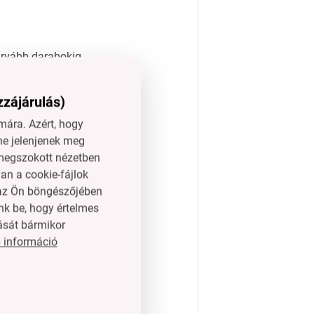
urvább darabokig.
ytől távol.
zzájárulás)
ára. Azért, hogy
ne jelenjenek meg
ors, só, új fűszer,
l megszokott nézetben
an a cookie-fájlok
n az Ön böngészőjében
és visszazárni.
nk be, hogy értelmes
ását bármikor
 információ