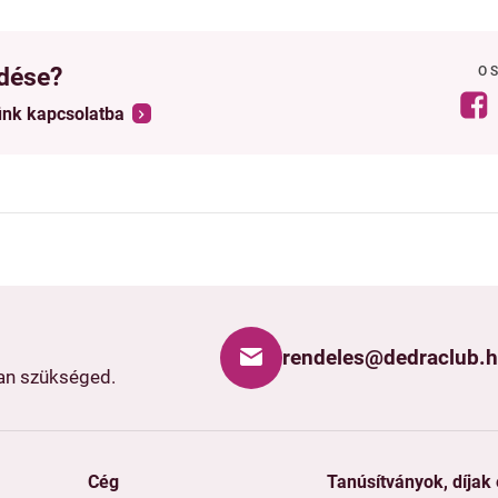
dése?
O
ünk kapcsolatba
rendeles@dedraclub.
van szükséged.
Cég
Tanúsítványok, díjak