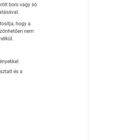
rölt bors vagy só
atásával.
osítja, hogy a
öszönhetően nem
nélkül.
ényekkel.
ztalt és a