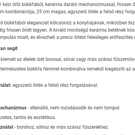
 kézi őrlő bükkfából, kerámia daráló mechanizmussal, frissen ő
m kombinációja, 25 cm magas, egyszerű őrlés a felső rész forg
ő bükkfából eleganciát kölcsönöz a konyhájának, miközben bizt
ig frissen őrölt legyen. A kiváló minőségű kerámia betétnek k
mpulás miatt, és élvezheti a precíz őrlést felesleges erőfeszítés 
an segít
kiemeli az ételek ízét borssal, sóval vagy más száraz fűszernöv
természetes bükkfa fémmel kombinálva remekül kiegészíti az as
nálat:
egyszerű őrlés a felső rész forgatásával.
mechanizmus
- ellenálló, nem rozsdásodik és nem tompul.
zetes, tartós és esztétikus.
sználat
- borshoz, sóhoz és más száraz fűszerekhez.