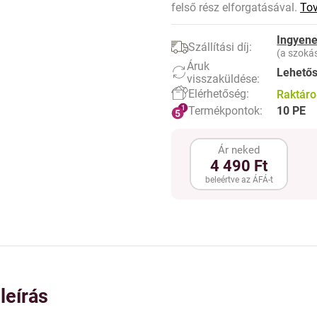
felső rész elforgatásával.
Tov
Ingyene
Szállítási díj:
(a szokás
Áruk
Lehető
visszaküldése:
Elérhetőség:
Raktár
Termékpontok:
10 PE
Ár neked
4 490 Ft
beleértve az ÁFÁ-t
leírás