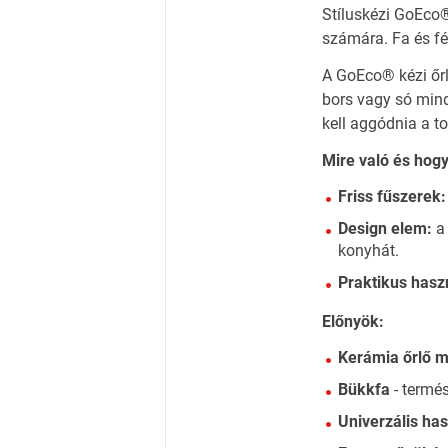
Stíluskézi GoEco®
számára. Fa és fé
A GoEco® kézi őrl
bors vagy só mind
kell aggódnia a to
Mire való és hogy
Friss fűszerek:
Design elem:
a 
konyhát.
Praktikus hasz
Előnyök:
Kerámia őrlő 
Bükkfa
- termés
Univerzális ha