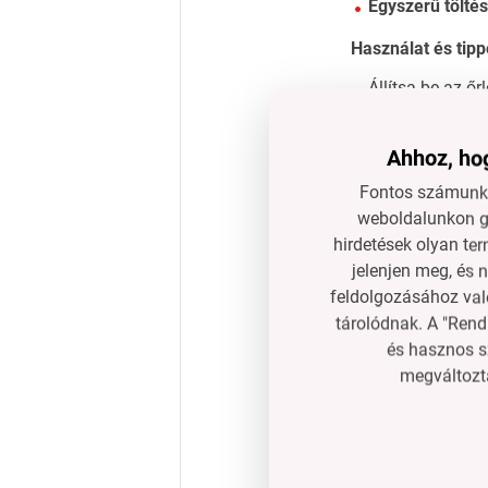
Egyszerű tölté
Használat és tip
Állítsa be az ő
Az íz és az aro
Ahhoz, hog
Rendszeresen ti
Fontos számunkr
GYIK
weboldalunkon gy
Használható az ő
hirdetések olyan ter
koriander stb.
jelenjen meg, és 
Tartós a kerámia
feldolgozásához való
Hogyan töltjük fel
tárolódnak. A "Rend
Műszaki informá
és hasznos s
megváltozta
Magasság:
25 
Átmérő:
4,5 c
Anyag:
bükkfa 