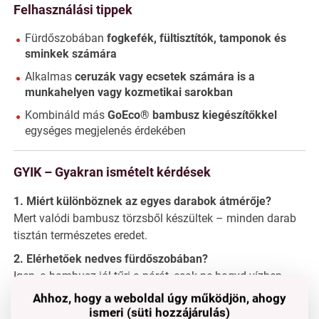
Felhasználási tippek
Fürdőszobában
fogkefék, fültisztítók, tamponok és
sminkek számára
Alkalmas
ceruzák vagy ecsetek számára is a
munkahelyen vagy kozmetikai sarokban
Kombináld más
GoEco® bambusz kiegészítőkkel
egységes megjelenés érdekében
GYIK – Gyakran ismételt kérdések
1. Miért különböznek az egyes darabok átmérője?
Mert valódi bambusz törzsből készültek – minden darab
tisztán természetes eredet.
2. Elérhetőek nedves fürdőszobában?
Igen, a bambusz jól tűri a párát, csak ne hagyd vízben
állni.
Ahhoz, hogy a weboldal úgy működjön, ahogy
ismeri (süti hozzájárulás)
3. Mosható az állvány?