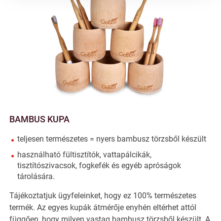
BAMBUS KUPA
teljesen természetes = nyers bambusz törzsből készült
használható fültisztítók, vattapálcikák,
tisztítószivacsok, fogkefék és egyéb apróságok
tárolására.
Tájékoztatjuk ügyfeleinket, hogy ez 100% természetes
termék. Az egyes kupák átmérője enyhén eltérhet attól
függően, hogy milyen vastag bambusz törzsből készült. A