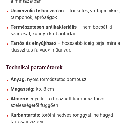
a mintázatban
Univerzális felhasználás
– fogkefék, vattapálcikák,
tamponok, apróságok
Természetesen antibakteriális
– nem bocsát ki
szagokat, könnyű karbantartani
Tartós és elnyújtható
– hosszabb ideig bírja, mint a
klasszikus fa vagy műanyag
Technikai paraméterek
Anyag:
nyers természetes bambusz
Magasság:
kb. 8 cm
Átmérő:
egyedi – a használt bambusz törzs
szélességétől függően
Karbantartás:
törölni nedves ronggyal, ne hagyd
tartósan vízben