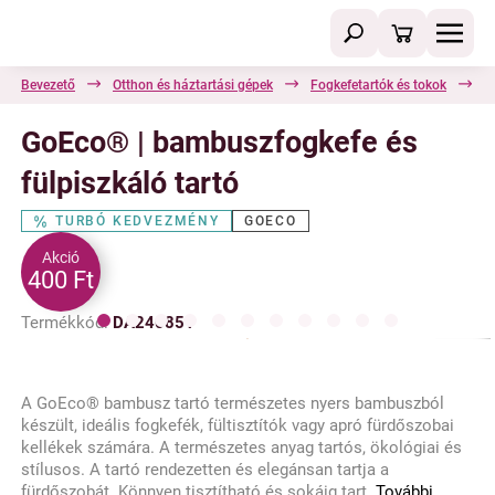
Bevezető
Otthon és háztartási gépek
Fogkefetartók és tokok
G
GoEco® | bambuszfogkefe és
fülpiszkáló tartó
TURBÓ KEDVEZMÉNY
GOECO
Akció
400 Ft
Termékkód:
DA240851
A GoEco® bambusz tartó természetes nyers bambuszból
készült, ideális fogkefék, fültisztítók vagy apró fürdőszobai
kellékek számára. A természetes anyag tartós, ökológiai és
stílusos. A tartó rendezetten és elegánsan tartja a
fürdőszobát. Könnyen tisztítható és sokáig tart.
További