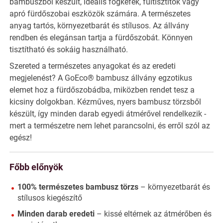
bambuszból készült, ideális fogkefék, fültisztítók vagy
apró fürdőszobai eszközök számára. A természetes
anyag tartós, környezetbarát és stílusos. Az állvány
rendben és elegánsan tartja a fürdőszobát. Könnyen
tisztítható és sokáig használható.
Szereted a természetes anyagokat és az eredeti
megjelenést? A GoEco® bambusz állvány egzotikus
elemet hoz a fürdőszobádba, miközben rendet tesz a
kicsiny dolgokban. Kézműves, nyers bambusz törzsből
készült, így minden darab egyedi átmérővel rendelkezik -
mert a természetre nem lehet parancsolni, és erről szól az
egész!
Főbb előnyök
100% természetes bambusz törzs
– környezetbarát és
stílusos kiegészítő
Minden darab eredeti
– kissé eltérnek az átmérőben és