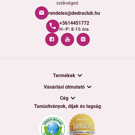
szükséged.
rendeles@dedraclub.hu
+3614451772
H–P: 8-15 óra
Termékek
Vásárlási útmutató
Cég
Tanúsítványok, díjak és tagság