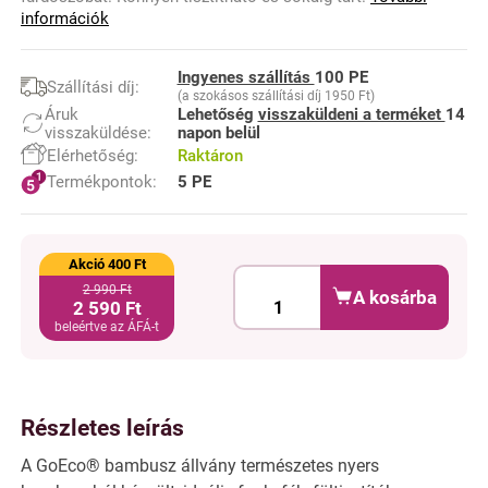
információk
Ingyenes szállítás
100 PE
Szállítási díj:
(a szokásos szállítási díj 1950 Ft)
Áruk
Lehetőség
visszaküldeni a terméket
14
visszaküldése:
napon belül
Elérhetőség:
Raktáron
Termékpontok:
5 PE
Akció 400 Ft
2 990 Ft
A kosárba
2 590 Ft
beleértve az ÁFÁ-t
Részletes leírás
A GoEco® bambusz állvány természetes nyers