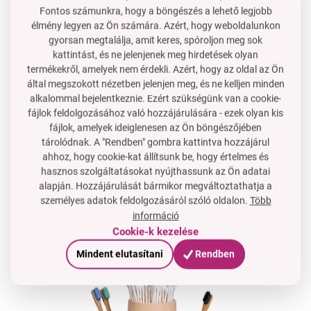
Fontos számunkra, hogy a böngészés a lehető legjobb
Csak nedves ronggyal ajánlott törölni – a természetes
élmény legyen az Ön számára. Azért, hogy weboldalunkon
szépség megőrzése érdekében.
gyorsan megtalálja, amit keres, spóroljon meg sok
kattintást, és ne jelenjenek meg hirdetések olyan
termékekről, amelyek nem érdekli. Azért, hogy az oldal az Ön
által megszokott nézetben jelenjen meg, és ne kelljen minden
alkalommal bejelentkeznie. Ezért szükségünk van a cookie-
fájlok feldolgozásához való hozzájárulására - ezek olyan kis
MINDEN
DARAB
EGYEDI
!
fájlok, amelyek ideiglenesen az Ön böngészőjében
Átmérő
a
bambusz pálcák
tárolódnak. A "Rendben" gombra kattintva hozzájárul
magasságától
függően
ahhoz, hogy cookie-kat állítsunk be, hogy értelmes és
hasznos szolgáltatásokat nyújthassunk az Ön adatai
változik!
alapján. Hozzájárulását bármikor megváltoztathatja a
személyes adatok feldolgozásáról szóló oldalon.
Több
információ
Cookie-k kezelése
Mindent elutasítani
Rendben