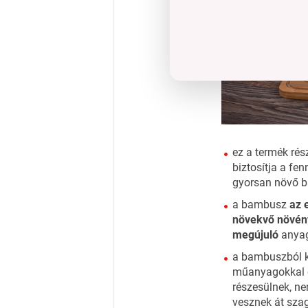
ez a termék ré
biztosítja a fen
gyorsan növő 
a bambusz
az 
növekvő növén
megújuló
anya
a bambuszból k
műanyagokkal 
részesülnek, n
vesznek át sza