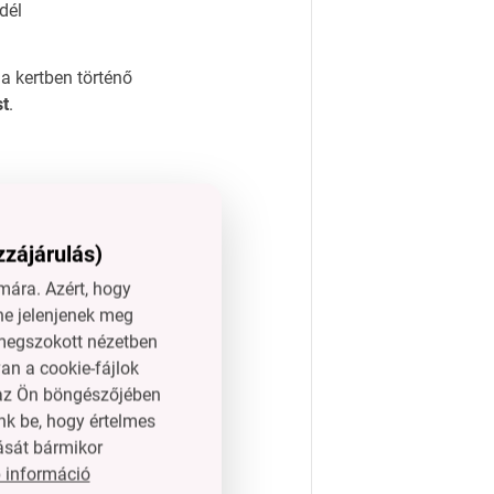
dél
 kertben történő
st
.
zzájárulás)
ára. Azért, hogy
ne jelenjenek meg
piknikek számára.
l megszokott nézetben
an a cookie-fájlok
n az Ön böngészőjében
ának.
nk be, hogy értelmes
ását bármikor
 információ