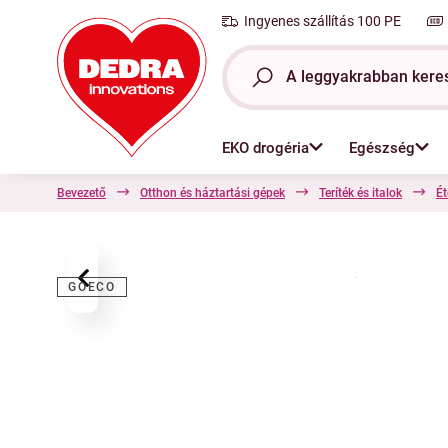
Ingyenes szállítás 100 PE
EKO drogéria
Egészség
Bevezető
Otthon és háztartási gépek
Teríték és italok
Ét
‹
GOECO