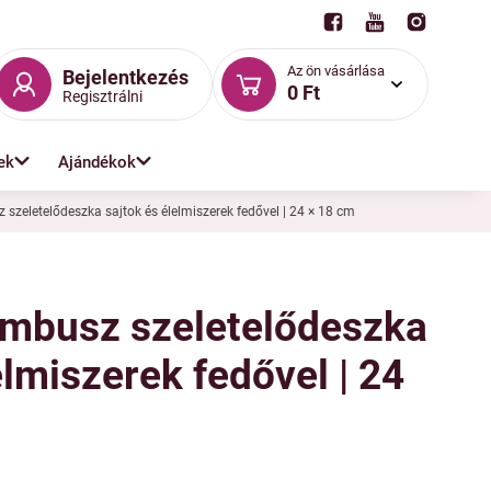
Az ön vásárlása
Bejelentkezés
0 Ft
Regisztrálni
ek
Ajándékok
szeletelődeszka sajtok és élelmiszerek fedővel | 24 × 18 cm
mbusz szeletelődeszka
elmiszerek fedővel | 24