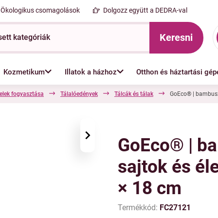
Ökologikus csomagolások
Dolgozz együtt a DEDRA-val
Keresni
Kozmetikum
Illatok a házhoz
Otthon és háztartási gép
elek fogyasztása
Tálalóedények
Tálcák és tálak
GoEco® | bambusz 
›
GoEco® | ba
sajtok és él
× 18 cm
Termékkód:
FC27121