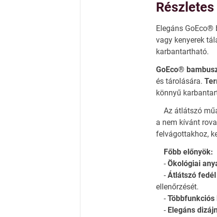
Részletes 
Elegáns GoEco® ba
vagy kenyerek tál
karbantartható.
GoEco® bambusz 
és tárolására.
Ter
könnyű karbantar
Az átlátszó műan
a nem kívánt rova
felvágottakhoz, k
Főbb előnyök:
-
Ökológiai any
-
Átlátszó fedél
ellenőrzését.
-
Többfunkciós 
-
Elegáns dizáj