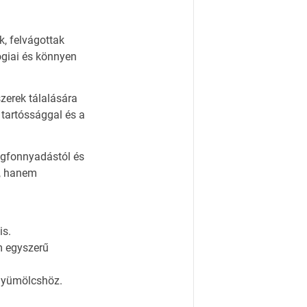
, felvágottak
lógiai és könnyen
zerek tálalására
 tartóssággal és a
egfonnyadástól és
, hanem
is.
m egyszerű
 gyümölcshöz.