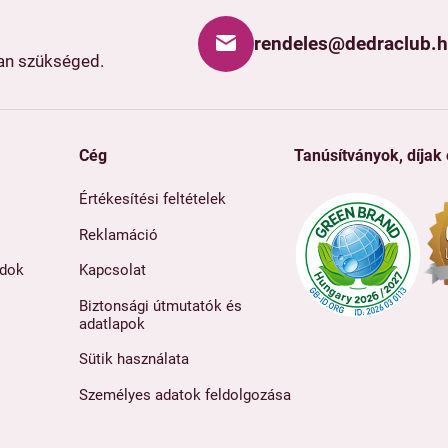
rendeles@dedraclub.
van szükséged.
Cég
Tanúsítványok, díjak
Értékesítési feltételek
Reklamáció
ódok
Kapcsolat
Biztonsági útmutatók és
adatlapok
Sütik használata
Személyes adatok feldolgozása