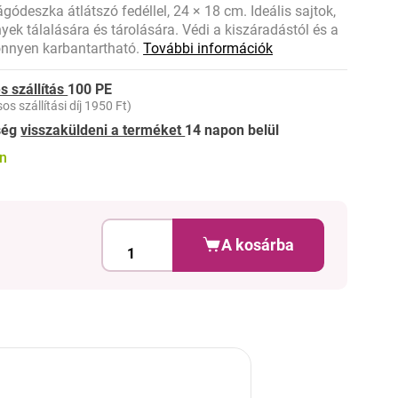
eszka átlátszó fedéllel, 24 × 18 cm. Ideális sajtok,
ek tálalására és tárolására. Védi a kiszáradástól és a
könnyen karbantartható.
További információk
s szállítás
100 PE
os szállítási díj 1950 Ft)
ség
visszaküldeni a terméket
14 napon belül
on
A kosárba