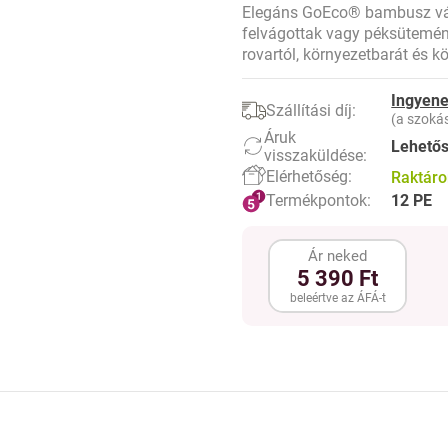
Elegáns GoEco® bambusz vágód
felvágottak vagy péksütemény
rovartól, környezetbarát és 
Ingyene
Szállítási díj:
(a szokás
Áruk
Lehető
visszaküldése:
Elérhetőség:
Raktár
Termékpontok:
12 PE
Ár neked
5 390 Ft
beleértve az ÁFÁ-t