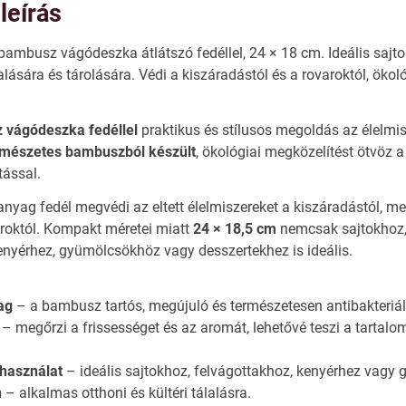
leírás
mbusz vágódeszka átlátszó fedéllel, 24 × 18 cm. Ideális sajtok
alására és tárolására. Védi a kiszáradástól és a rovaroktól, öko
vágódeszka fedéllel
praktikus és stílusos megoldás az élelmis
mészetes bambuszból készült
, ökológiai megközelítést ötvöz a
tással.
yag fedél megvédi az eltett élelmiszereket a kiszáradástól, m
roktól. Kompakt méretei miatt
24 × 18,5 cm
nemcsak sajtokhoz
enyérhez, gyümölcsökhöz vagy desszertekhez is ideális.
ag
– a bambusz tartós, megújuló és természetesen antibakteriál
– megőrzi a frissességet és az aromát, lehetővé teszi a tartalo
használat
– ideális sajtokhoz, felvágottakhoz, kenyérhez vagy
n
– alkalmas otthoni és kültéri tálalásra.