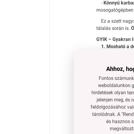
-
Könnyű karba
mosogatógépben
Ez a szett nagys
tálalás során is.
Ö
GYIK – Gyakran I
1. Mosható a 
Nem, ajánljuk a 
2. Törésálló a 
Ahhoz, hog
Igen, kiváló min
Fontos számunkr
3. Kültéri hasz
weboldalunkon gy
Igen, a fedél megv
hirdetések olyan ter
jelenjen meg, és 
4. Antibakteri
feldolgozásához való
Igen, a bambusz 
tárolódnak. A "Rend
és hasznos s
megváltozta