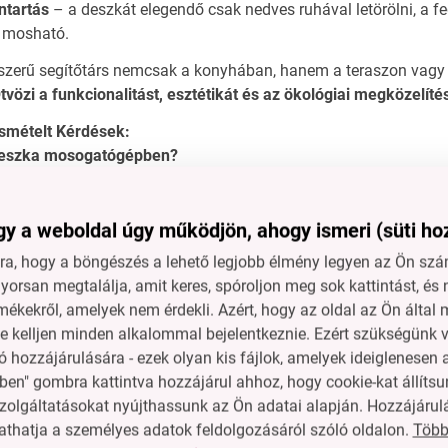
ntartás
– a deszkát elegendő csak nedves ruhával letörölni, a fe
 mosható.
zerű segítőtárs nemcsak a konyhában, hanem a teraszon vagy a
tvözi a funkcionalitást, esztétikát és az ökológiai megközelíté
smételt Kérdések:
deszka mosogatógépben?
kézi mosást, hogy a bambusz megőrizze tulajdonságait.
fedél?
y a weboldal úgy működjön, ahogy ismeri (süti ho
őségű átlátszó műanyagból készült, amely szilárd és könnyű.
a, hogy a böngészés a lehető legjobb élmény legyen az Ön szám
nálatra is alkalmas?
orsan megtalálja, amit keres, spóroljon meg sok kattintást, és 
édi az élelmiszereket a rovaroktól, így ideális kertiparti vagy 
mékekről, amelyek nem érdekli. Azért, hogy az oldal az Ön álta
ne kelljen minden alkalommal bejelentkeznie. Ezért szükségünk v
ális hatású a bambusz?
 hozzájárulására - ezek olyan kis fájlok, amelyek ideiglenese
természetesen ellenáll a baktériumok és a szagok szaporodás
ben" gombra kattintva hozzájárul ahhoz, hogy cookie-kat állítsu
zolgáltatásokat nyújthassunk az Ön adatai alapján. Hozzájárul
Több
thatja a személyes adatok feldolgozásáról szóló oldalon.