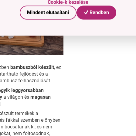
Cookie-k kezelése
a bambusz vágódeszka átlá
Mindent elutasítani
Rendben
ellátva,
a sajtok intenzív il
megőrzésére
és a
kiszára
megfonnyadás
megakadály
szben
bambuszból készült
, ez
ntartható fejlődést és a
bambusz felhasználását
egyik leggyorsabban
y
a világon és
magasan
g
észült termékek a
és fákkal szemben előnyben
em bocsátanak ki, és nem
gokat, nem foltosodnak,