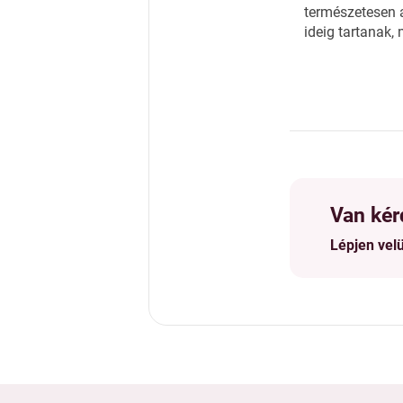
természetesen 
ideig tartanak, 
Van kér
Lépjen vel