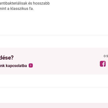
antibakteriálisak és hosszabb
mint a klasszikus fa.
dése?
O
ünk kapcsolatba