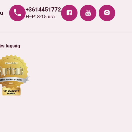
+3614451772
hu
H–P: 8-15 óra
 és tagság