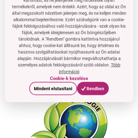
kattintást, és ne jelenjenek meg hirdetések olyan
termékekről, amelyek nem érdekli. Azért, hogy az oldal az Ön
által megszokott nézetben jelenjen meg, és ne kelljen minden
alkalommal bejelentkeznie. Ezért szükségünk van a cookie-
fájlok feldolgozásához való hozzájárulására - ezek olyan kis
fájlok, amelyek ideiglenesen az Ön böngészőjében
tárolódnak. A "Rendben" gombra kattintva hozzájárul
ahhoz, hogy cookie-kat állítsunk be, hogy értelmes és
hasznos szolgáltatásokat nyújthassunk az Ön adatai
alapján. Hozzájárulását bármikor megváltoztathatja a
nem elektromosodik és simává teszi a hajat
személyes adatok feldolgozásáról szóló oldalon.
Több
információ
Cookie-k kezelése
Mindent elutasítani
Rendben