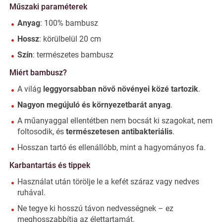
Műszaki paraméterek
Anyag
: 100% bambusz
Hossz
: körülbelül 20 cm
Szín
: természetes bambusz
Miért bambusz?
A világ
leggyorsabban növő növényei közé tartozik
.
Nagyon megújuló és környezetbarát anyag
.
A műanyaggal ellentétben nem bocsát ki szagokat, nem
foltosodik, és
természetesen antibakteriális
.
Hosszan tartó és ellenállóbb, mint a hagyományos fa.
Karbantartás és tippek
Használat után törölje le a kefét száraz vagy nedves
ruhával.
Ne tegye ki hosszú távon nedvességnek – ez
meghosszabbítja az élettartamát.