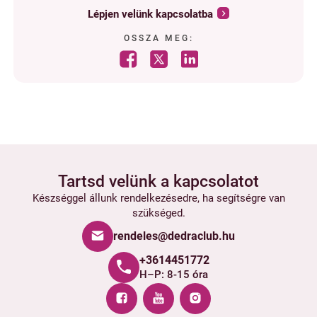
Lépjen velünk kapcsolatba
OSSZA MEG:
Tartsd velünk a kapcsolatot
Készséggel állunk rendelkezésedre, ha segítségre van
szükséged.
rendeles@dedraclub.hu
+3614451772
H–P: 8-15 óra