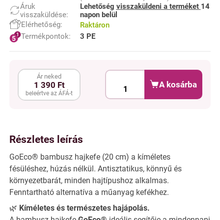
Áruk
Lehetőség
visszaküldeni a terméket
14
visszaküldése:
napon belül
Elérhetőség:
Raktáron
Termékpontok:
3 PE
Ár neked
A kosárba
1 390 Ft
beleértve az ÁFÁ-t
Részletes leírás
GoEco® bambusz hajkefe (20 cm) a kíméletes
fésüléshez, húzás nélkül. Antisztatikus, könnyű és
környezetbarát, minden hajtípushoz alkalmas.
Fenntartható alternatíva a műanyag kefékhez.
🌿
Kíméletes és természetes hajápolás.
A bambusz hajkefe
GoEco®
ideális segítője a mindennapi