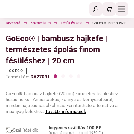
Bevezető
Kozmetikum
Fésűk és kefe
GoEco® | bambusz hajkefe
GoEco® | bambusz hajkefe |
természetes ápolás finom
fésüléshez | 20 cm
GOECO
Termékkód:
DA27091
GoEco® bambusz hajkefe (20 cm) kíméletes fésüléshez
húzás nélkül. Antisztatikus, könnyű és környezetbarát,
minden hajtípushoz alkalmas. Fenntartható alternatíva a
műanyag kefékhez.
További információk
Ingyenes szállítás
100 PE
Szállítási díj:
(a szokásos szállítási díj 1950 Ft)