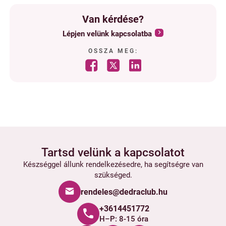
Van kérdése?
Lépjen velünk kapcsolatba
OSSZA MEG:
Tartsd velünk a kapcsolatot
Készséggel állunk rendelkezésedre, ha segítségre van
szükséged.
rendeles@dedraclub.hu
+3614451772
H–P: 8-15 óra