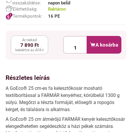
visszaküldése:
napon belül
Elérhetőség:
Raktáron
Termékpontok:
16 PE
Ár neked
A kosárba
7 890 Ft
beleértve az ÁFÁ-t
Részletes leírás
A GoEco® 25 cm-es fa kelesztőkosár mosható
textilborítással a FARMÁR kenyérhez, körülbelül 1300 g
súlyú. Megőrzi a tészta formáját, elősegíti a ropogós
kérget, és tálalásra is alkalmas.
A GoEco® 25 cm átmérőjű FARMÁR kenyér kelesztőkosár
elengedhetetlen segédeszköz a házi pékek számára.