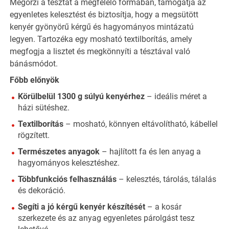
Megőrzi a tésztát a megfelelő formában, támogatja az
egyenletes kelesztést és biztosítja, hogy a megsütött
kenyér gyönyörű kérgű és hagyományos mintázatú
legyen. Tartozéka egy mosható textilborítás, amely
megfogja a lisztet és megkönnyíti a tésztával való
bánásmódot.
Főbb előnyök
Körülbelül 1300 g súlyú kenyérhez
– ideális méret a
házi sütéshez.
Textilborítás
– mosható, könnyen eltávolítható, kábellel
rögzített.
Természetes anyagok
– hajlított fa és len anyag a
hagyományos kelesztéshez.
Többfunkciós felhasználás
– kelesztés, tárolás, tálalás
és dekoráció.
Segíti a jó kérgű kenyér készítését
– a kosár
szerkezete és az anyag egyenletes párolgást tesz