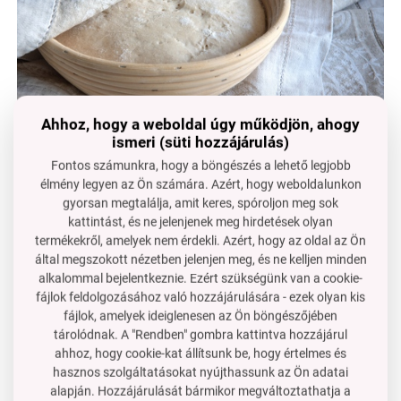
Ahhoz, hogy a weboldal úgy működjön, ahogy
ismeri (süti hozzájárulás)
Fontos számunkra, hogy a böngészés a lehető legjobb
Kelesztőkosár - FARMÁR 1300 g kenyérhez
élmény legyen az Ön számára. Azért, hogy weboldalunkon
gyorsan megtalálja, amit keres, spóroljon meg sok
e
nélkülözhetetlen segédeszköz
mindenki számára,
kattintást, és ne jelenjenek meg hirdetések olyan
aki
otthon
süt friss
kenyeret
termékekről, amelyek nem érdekli. Azért, hogy az oldal az Ön
a
tészta
szépen
megkelesztődik
a
megfelelő formához
által megszokott nézetben jelenjen meg, és ne kelljen minden
és a megsült kenyéren
gyönyörű mintázatot hagy
alkalommal bejelentkeznie. Ezért szükségünk van a cookie-
fájlok feldolgozásához való hozzájárulására - ezek olyan kis
fájlok, amelyek ideiglenesen az Ön böngészőjében
tárolódnak. A "Rendben" gombra kattintva hozzájárul
ahhoz, hogy cookie-kat állítsunk be, hogy értelmes és
hasznos szolgáltatásokat nyújthassunk az Ön adatai
alapján. Hozzájárulását bármikor megváltoztathatja a