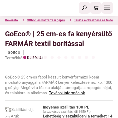
Bevezető
Otthon és háztartási gépek
Tészta előkészítése és feldolg
GoEco® | 25 cm-es fa kenyérsütő
FARMÁR textil borítással
GOECO
Termékkód:
DA29341
GoEco® 25 cm-es fából készült kenyérformázó kosár
mosható anyaggal a FARMÁR kenyér kelesztéséhez, kb. 1300
g súlyig. Megőrzi a tészta alakját, támogatja a ropogós héjat,
és tálalásra is alkalmas.
További információk
Ingyenes szállítás
100 PE
Szállítási díj:
(a szokásos szállítási díj 1950 Ft)
Áruk
Lehetőség
visszaküldeni a terméket
14