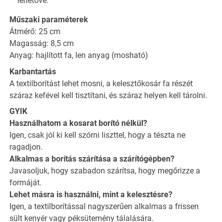
lehetővé.
Műszaki paraméterek
Átmérő: 25 cm
Magasság: 8,5 cm
Anyag: hajlított fa, len anyag (mosható)
Karbantartás
A textilborítást lehet mosni, a kelesztőkosár fa részét
száraz kefével kell tisztítani, és száraz helyen kell tárolni.
GYIK
Használhatom a kosarat borító nélkül?
Igen, csak jól ki kell szórni liszttel, hogy a tészta ne
ragadjon.
Alkalmas a borítás szárítása a szárítógépben?
Javasoljuk, hogy szabadon szárítsa, hogy megőrizze a
formáját.
Lehet másra is használni, mint a kelesztésre?
Igen, a textilborítással nagyszerűen alkalmas a frissen
sült kenyér vagy péksütemény tálalására.