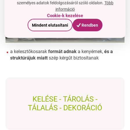
személyes adatok feldolgozásáról szóló oldalon.
Több
információ
Cookie-k kezelése
Mindent elutasítani
Rendben
a kelesztőkosarak
formát adnak
a kenyérnek,
és a
struktúrájuk miatt
szép kérgűt biztosítanak
KELÉSE - TÁROLÁS -
TÁLALÁS - DEKORÁCIÓ