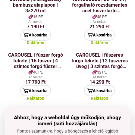
bambusz alaplapon |
forgatható rozsdamentes
3×270 ml
acél fűszertartó
üvegedényekkel
16 PE
48 PE
Ár neked
Ár neked
7 190 Ft
21 290 Ft
A kosárba
A kosárba
Raktáron
Raktáron
CAROUSEL | fűszer forgó
CAROUSEL | fűszeres
fekete | 16 fűszer | 4
forgó fekete | 12 fűszeres
szintes forgó fűszer
üveg | 3 szintes forgó
állvány 360°
fűszerállvány 360°
40 PE
32 PE
Ár neked
Ár neked
17 790 Ft
14 290 Ft
A kosárba
A kosárba
Raktáron
Raktáron
CAROUSEL Fűszeres forgó
CAROUSEL Fűszerforgó
rozsdamentes 20 fűszeres
rozsdamentes acél 12
Ahhoz, hogy a weboldal úgy működjön, ahogy
üveghez | 5 szintes
fűszertartály | 3 szintes
ismeri (süti hozzájárulás)
forgatható fűszerállvány
forgó fűszerállvány 360°
48 PE
32 PE
Fontos számunkra, hogy a böngészés a lehető legjobb
360°
Ár neked
Ár neked