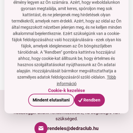
21 290 Ft
14 290 Ft
élmény legyen az Ön számára. Azért, hogy weboldalunkon
gyorsan megtalálja, amit keres, spóroljon meg sok
A kosárba
A kosárba
kattintást, és ne jelenjenek meg hirdetések olyan
Raktáron
Raktáron
termékekről, amelyek nem érdekli. Azért, hogy az oldal az Ön
által megszokott nézetben jelenjen meg, és ne kelljen minden
CAROUSEL Fűszeres forgó
alkalommal bejelentkeznie. Ezért szükségünk van a cookie-
rozsdamentes acél 16
fájlok feldolgozásához való hozzájárulására - ezek olyan kis
fűszertartó | 4 szintes
fájlok, amelyek ideiglenesen az Ön böngészőjében
forgatható fűszerállvány
40 PE
tárolódnak. A "Rendben" gombra kattintva hozzájárul
360°
Ár neked
17 790 Ft
ahhoz, hogy cookie-kat állítsunk be, hogy értelmes és
hasznos szolgáltatásokat nyújthassunk az Ön adatai
A kosárba
alapján. Hozzájárulását bármikor megváltoztathatja a
Raktáron
személyes adatok feldolgozásáról szóló oldalon.
Több
információ
Cookie-k kezelése
Mindent elutasítani
Rendben
Tartsd velünk a kapcsolatot
Készséggel állunk rendelkezésedre, ha segítségre van
szükséged.
rendeles@dedraclub.hu