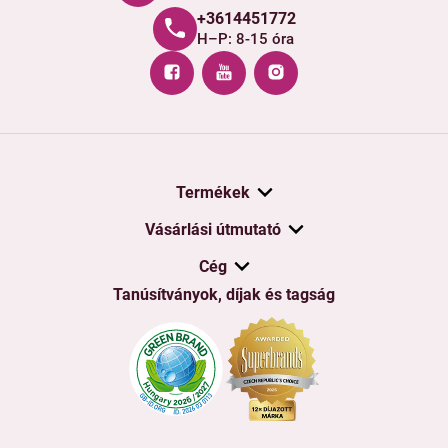
+3614451772
H–P: 8-15 óra
Termékek
Vásárlási útmutató
Cég
Tanúsítványok, díjak és tagság