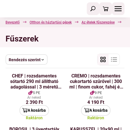
Bevezető
Otthon és háztartási gépek
Az ételek fűszerezése
Fűs
Fűszerek
Rendezés szerint
CHEF | rozsdamentes
CREMO | rozsdamentes
sótartó 290 ml állítható
cukortartó szűrővel | 300
adagolással | 3 méretű
ml | finom cukor, fahéj és
nyílással
kakaó szórásához
5 PE
9 PE
Ár neked
Ár neked
2 390 Ft
4 190 Ft
A kosárba
A kosárba
Raktáron
Raktáron
BOROSIL | 3 üvegtartály
KARUSSZEL | 20×90 ml |