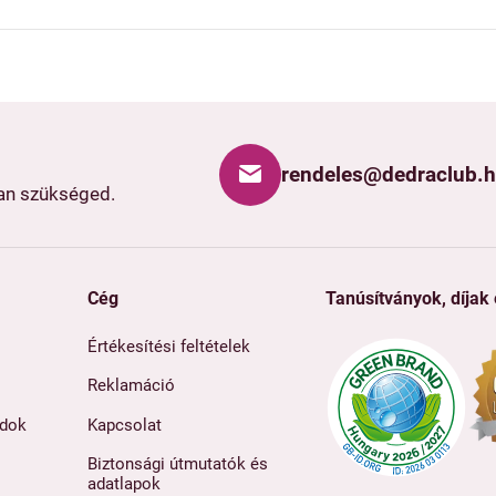
rendeles@dedraclub.
van szükséged.
Cég
Tanúsítványok, díjak
Értékesítési feltételek
Reklamáció
ódok
Kapcsolat
Biztonsági útmutatók és
adatlapok