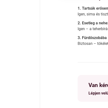
1. Tartsák erőse
Igen, sima és tis
2. Esetleg a nehe
Igen – a teherbí
3. Fürdőszobába 
Biztosan – tökél
Van kér
Lépjen vel