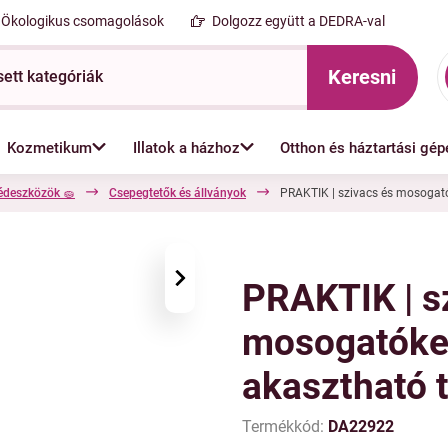
Ökologikus csomagolások
Dolgozz együtt a DEDRA-val
Keresni
Kozmetikum
Illatok a házhoz
Otthon és háztartási gép
édeszközök 🧽
Csepegtetők és állványok
PRAKTIK | szivacs és mosogató
›
PRAKTIK | s
mosogatókef
akasztható 
Termékkód:
DA22922