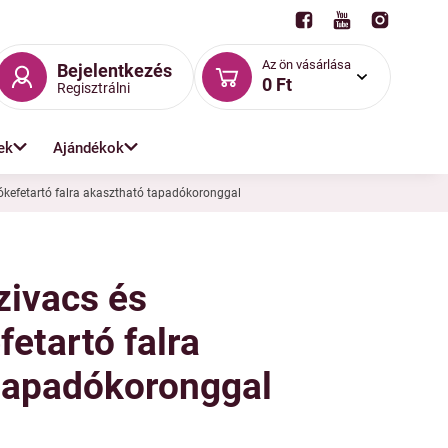
Az ön vásárlása
Bejelentkezés
0 Ft
Regisztrálni
ek
Ajándékok
kefetartó falra akasztható tapadókoronggal
zivacs és
etartó falra
tapadókoronggal