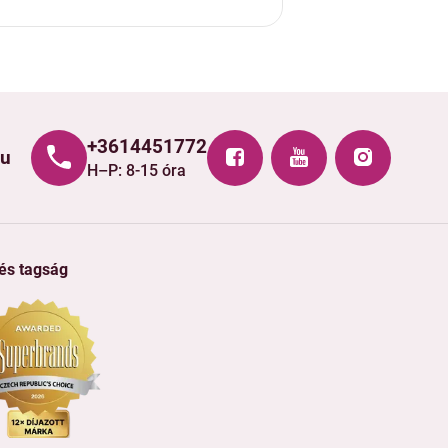
+3614451772
hu
H–P: 8-15 óra
 és tagság