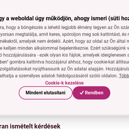
kialakítás
– tökéletes a mosogató mellett, nem foglal helyet a p
ikon
– tartós, könnyen tisztítható anyag
y a weboldal úgy működjön, ahogy ismeri (süti ho
a, hogy a böngészés a lehető legjobb élmény legyen az Ön szám
améterek
orsan megtalálja, amit keres, spóroljon meg sok kattintást, és 
mékekről, amelyek nem érdekli. Azért, hogy az oldal az Ön álta
 + szilikon
ne kelljen minden alkalommal bejelentkeznie. Ezért szükségünk v
4,5 × mé 5,5 × mag 8,5 cm
 hozzájárulására - ezek olyan kis fájlok, amelyek ideiglenese
apadókorong sima felületekre
ben" gombra kattintva hozzájárul ahhoz, hogy cookie-kat állítsu
zolgáltatásokat nyújthassunk az Ön adatai alapján. Hozzájárul
Több
thatja a személyes adatok feldolgozásáról szóló oldalon.
ippek
Cookie-k kezelése
lenül a mosogatóba vagy a felette lévő csempére
Mindent elutasítani
Rendben
csok, dróttisztítók, kefék vagy mini flakon edénytisztítóhoz
blítsd le vízzel és hagyd megszáradni
, sokáig új marad
ran ismételt kérdések