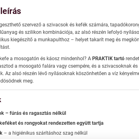
leírás
eszthető szervező a szivacsok és kefék számára, tapadókorongo
anyag és szilikon kombinációja, az alsó részén lefolyó nyíláso
tikus kiegészítő a munkapulthoz – helyet takarít meg és megkön
tást.
, kefe a mosogatón és káosz mindenhol? A
PRAKTIK tartó
rendet
asztod a mosogató falára vagy csempére, és a szivacsoknak é
ük. Az alsó részén lévő nyílásoknak köszönhetően a víz kényelmes
üdösödnek meg.
k
 – fúrás és ragasztás nélkül
keféket és rongyokat rendezetten együtt tartja
ok
– a higiénikus szárításhoz szag nélkül