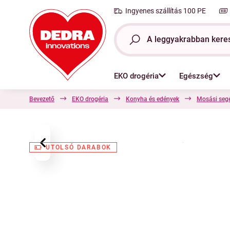
Ingyenes szállítás 100 PE
EKO drogéria
Egészség
Bevezető
EKO drogéria
Konyha és edények
Mosási seg
‹
UTOLSÓ DARABOK