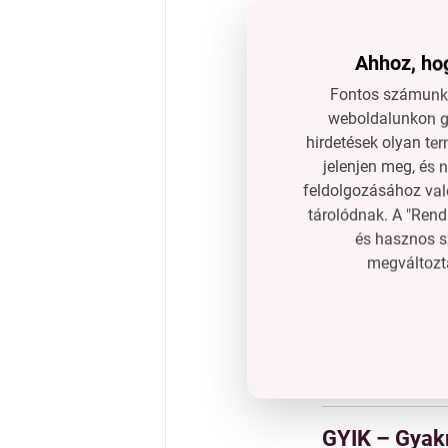
Helytakarékos 
Műanyag + szil
Ahhoz, hog
Fontos számunkr
Műszaki par
weboldalunkon gy
hirdetések olyan ter
Anyag:
műanyag
jelenjen meg, és 
Méretek:
szé 1
feldolgozásához való
Rögzítés:
2 × t
tárolódnak. A "Rend
és hasznos s
megváltozta
Használati t
Helyezd
közvet
Alkalmas
sziva
Rendszeresen
ö
GYIK – Gyak