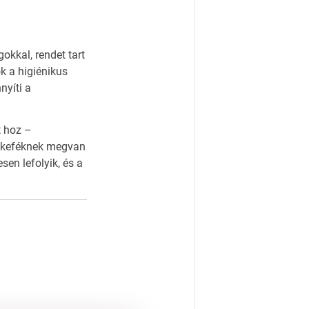
kkal, rendet tart
k a higiénikus
nyíti a
 hoz –
s keféknek megvan
en lefolyik, és a