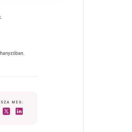
k.
zuhanyzóban.
SSZA MEG: