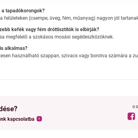
n a tapadókorongok?
zta felületeken (csempe, üveg, fém, műanyag) nagyon jól tartana
zebb kefék vagy fém dróttisztítók is elbírják?
rása megfelelő a szokásos mosási segédeszközöknek.
is alkalmas?
etesen használható szappan, szivacs vagy borotva számára a 
dése?
O
ünk kapcsolatba