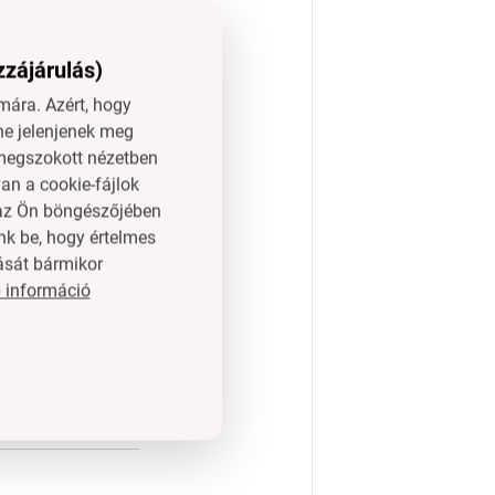
ulton
zzájárulás)
ára. Azért, hogy
ne jelenjenek meg
l megszokott nézetben
an a cookie-fájlok
n az Ön böngészőjében
nk be, hogy értelmes
ását bármikor
 információ