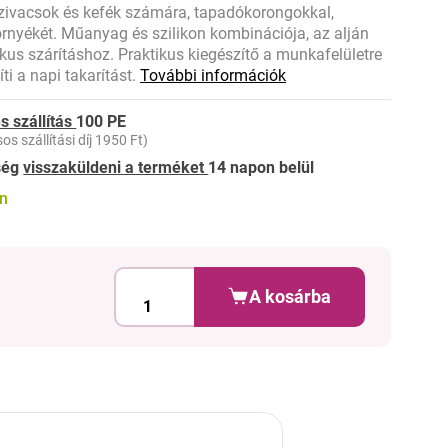
zivacsok és kefék számára, tapadókorongokkal,
rnyékét. Műanyag és szilikon kombinációja, az alján
ikus szárításhoz. Praktikus kiegészítő a munkafelületre
ti a napi takarítást.
További információk
s szállítás
100 PE
os szállítási díj 1950 Ft)
ség
visszaküldeni a terméket
14 napon belül
on
A kosárba