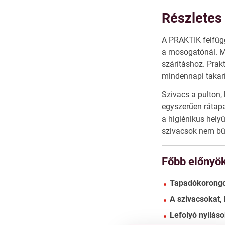
Részletes 
A PRAKTIK felfügg
a mosogatónál. Mű
szárításhoz. Prak
mindennapi takarí
Szivacs a pulton
egyszerűen rátap
a higiénikus hely
szivacsok nem b
Főbb előnyö
Tapadókorongok
A szivacsokat, 
Lefolyó nyílás