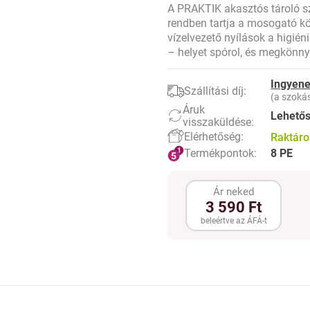
A PRAKTIK akasztós tároló s
rendben tartja a mosogató kö
vízelvezető nyílások a higién
– helyet spórol, és megkönnyí
Ingyene
Szállítási díj:
(a szokás
Áruk
Lehető
visszaküldése:
Elérhetőség:
Raktár
Termékpontok:
8 PE
Ár neked
3 590 Ft
beleértve az ÁFÁ-t