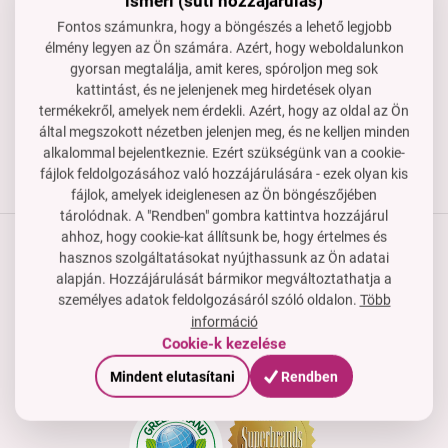
ismeri (süti hozzájárulás)
Készséggel állunk rendelkezésedre, ha segítségre van
Fontos számunkra, hogy a böngészés a lehető legjobb
szükséged.
élmény legyen az Ön számára. Azért, hogy weboldalunkon
rendeles@dedraclub.hu
gyorsan megtalálja, amit keres, spóroljon meg sok
kattintást, és ne jelenjenek meg hirdetések olyan
+3614451772
termékekről, amelyek nem érdekli. Azért, hogy az oldal az Ön
H–P: 8-15 óra
által megszokott nézetben jelenjen meg, és ne kelljen minden
alkalommal bejelentkeznie. Ezért szükségünk van a cookie-
fájlok feldolgozásához való hozzájárulására - ezek olyan kis
fájlok, amelyek ideiglenesen az Ön böngészőjében
tárolódnak. A "Rendben" gombra kattintva hozzájárul
ahhoz, hogy cookie-kat állítsunk be, hogy értelmes és
hasznos szolgáltatásokat nyújthassunk az Ön adatai
Termékek
alapján. Hozzájárulását bármikor megváltoztathatja a
személyes adatok feldolgozásáról szóló oldalon.
Több
Vásárlási útmutató
információ
Cookie-k kezelése
Cég
Tanúsítványok, díjak és tagság
Mindent elutasítani
Rendben