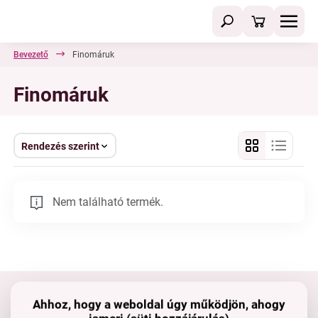
Bevezető
Finomáruk
Finomáruk
Rendezés szerint
Nem található termék.
Ahhoz, hogy a weboldal úgy működjön, ahogy
Tartsd velünk a kapcsolatot