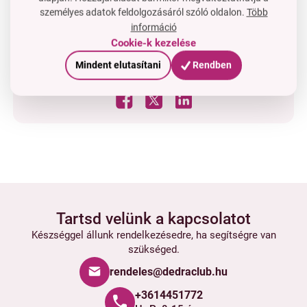
személyes adatok feldolgozásáról szóló oldalon.
Több
információ
Van kérdése?
Cookie-k kezelése
Lépjen velünk kapcsolatba
Mindent elutasítani
Rendben
OSSZA MEG:
Tartsd velünk a kapcsolatot
Készséggel állunk rendelkezésedre, ha segítségre van
szükséged.
rendeles@dedraclub.hu
+3614451772