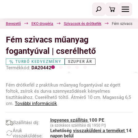
Bevezető
EKO drogéria
Szivacsok és drótkefék
Fém szivacs mű
Fém szivacs műanyag
fogantyúval | cserélhető
TURBÓ KEDVEZMÉNY
SZUPER ÁR
Termékkód:
DA20442
Fém drótkefél z praktikus műanyag fogantyúval az égett
foltok, zsírok és durva szennyeződések kényelmes
tisztításához. Cserélhető töltő. Átmérő 10 cm. Magasság 6,5
cm.
További információk
Ingyenes szállítás
100 PE
Szállítási díj:
(a szokásos szállítási díj 1950 Ft)
Áruk
Lehetőség
visszaküldeni a terméket
14
visszaküldése:
napon belül