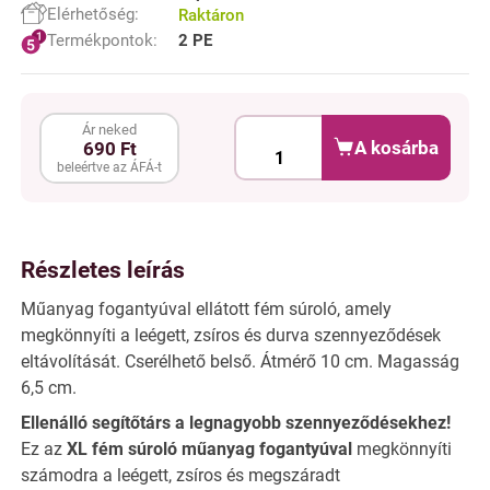
Elérhetőség:
Raktáron
Termékpontok:
2 PE
Ár neked
A kosárba
690 Ft
beleértve az ÁFÁ-t
Részletes leírás
Műanyag fogantyúval ellátott fém súroló, amely
megkönnyíti a leégett, zsíros és durva szennyeződések
eltávolítását. Cserélhető belső. Átmérő 10 cm. Magasság
6,5 cm.
Ellenálló segítőtárs a legnagyobb szennyeződésekhez!
Ez az
XL fém súroló műanyag fogantyúval
megkönnyíti
számodra a leégett, zsíros és megszáradt