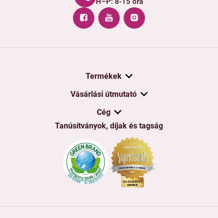
H–P: 8-15 óra
Termékek
Vásárlási útmutató
Cég
Tanúsítványok, díjak és tagság