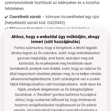
szennyeződések tisztítását az edényeken és a konyhai
felületeken.
✔️
Cserélhető súroló
– könnyen kicserélheted egy újra
(helyettesítő súroló kód: DA20443)
✔️
Műanyag fogantyú
a kényelmes és higiénikus
használat érdekében
Ahhoz, hogy a weboldal úgy működjön, ahogy
✔️
Tökéletes
erősen szennyezett edényekhez, tepsikhez
ismeri (süti hozzájárulás)
vagy grillsrácsokhoz
Fontos számunkra, hogy a böngészés a lehető legjobb
élmény legyen az Ön számára. Azért, hogy weboldalunkon
📏
Méretek:
gyorsan megtalálja, amit keres, spóroljon meg sok
• súroló átmérő: 10 cm
kattintást, és ne jelenjenek meg hirdetések olyan
• súroló magasság: 3 cm
termékekről, amelyek nem érdekli. Azért, hogy az oldal az Ön
• magasság fogantyúval együtt: 6,5 cm
által megszokott nézetben jelenjen meg, és ne kelljen minden
alkalommal bejelentkeznie. Ezért szükségünk van a cookie-
Szilárd markolat. Maximális hatás. Ismételt használat.
fájlok feldolgozásához való hozzájárulására - ezek olyan kis
Súroló, amely még a normál szivacs által nem kezelt
fájlok, amelyek ideiglenesen az Ön böngészőjében
szennyeződésekkel is megbirkózik!
tárolódnak. A "Rendben" gombra kattintva hozzájárul
ahhoz, hogy cookie-kat állítsunk be, hogy értelmes és
hasznos szolgáltatásokat nyújthassunk az Ön adatai
alapján. Hozzájárulását bármikor megváltoztathatja a