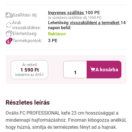
Ingyenes szállítás
100 PE
Szállítási díj:
(a szokásos szállítási díj 1950 Ft)
Áruk
Lehetőség
visszaküldeni a terméket
14
visszaküldése:
napon belül
Elérhetőség:
Raktáron
Termékpontok:
3 PE
Ár neked
A kosárba
1 590 Ft
beleértve az ÁFÁ-t
Részletes leírás
Ovális FC PROFESSIONAL kefe 23 cm hosszúsággal a
mindennapi hajformázáshoz. Finoman kibogozza anélkül,
hogy húzná, simítja és természetes fényt ad a hajnak.