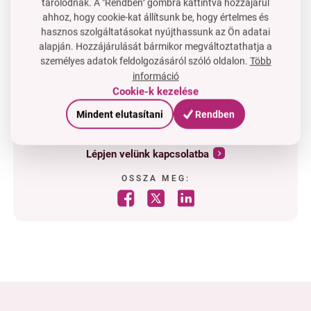
tárolódnak. A "Rendben" gombra kattintva hozzájárul
a haj
fényes
és
rugalmas
ahhoz, hogy cookie-kat állítsunk be, hogy értelmes és
a nyélen
akasztónyílás
található
hasznos szolgáltatásokat nyújthassunk az Ön adatai
alapján. Hozzájárulását bármikor megváltoztathatja a
személyes adatok feldolgozásáról szóló oldalon.
Több
információ
Cookie-k kezelése
Mindent elutasítani
Rendben
Van kérdése?
Lépjen velünk kapcsolatba
OSSZA MEG: