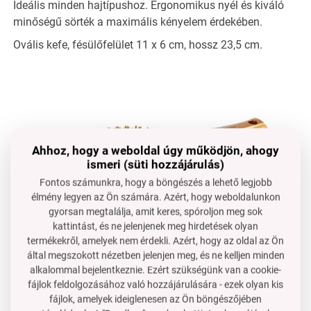
Ideális minden hajtípushoz. Ergonomikus nyél és kiváló
minőségű sörték a maximális kényelem érdekében.
Ovális kefe, fésülőfelület 11 x 6 cm, hossz 23,5 cm.
Ahhoz, hogy a weboldal úgy működjön, ahogy
ismeri (süti hozzájárulás)
Fontos számunkra, hogy a böngészés a lehető legjobb
élmény legyen az Ön számára. Azért, hogy weboldalunkon
gyorsan megtalálja, amit keres, spóroljon meg sok
kattintást, és ne jelenjenek meg hirdetések olyan
termékekről, amelyek nem érdekli. Azért, hogy az oldal az Ön
tökéletes
kibogozás
és
simítás
–
univerzális
használat
által megszokott nézetben jelenjen meg, és ne kelljen minden
alkalommal bejelentkeznie. Ezért szükségünk van a cookie-
finoman
masszíroz
és
serkenti a vérkeringést
a
fájlok feldolgozásához való hozzájárulására - ezek olyan kis
fejbőrben, a kerek sörtéknek köszönhetően
fájlok, amelyek ideiglenesen az Ön böngészőjében