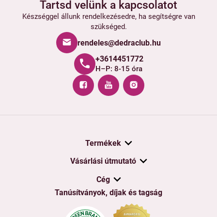
Tartsd velünk a kapcsolatot
Készséggel állunk rendelkezésedre, ha segítségre van
szükséged.
rendeles@dedraclub.hu
+3614451772
H–P: 8-15 óra
Termékek
Vásárlási útmutató
Cég
Tanúsítványok, díjak és tagság