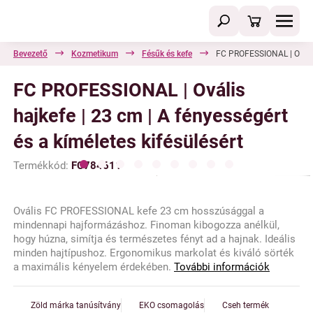
Bevezető
Kozmetikum
Fésűk és kefe
FC PROFESSIONAL | Ovális 
FC PROFESSIONAL | Ovális
hajkefe | 23 cm | A fényességért
és a kíméletes kifésülésért
Termékkód:
FC784611
Ovális FC PROFESSIONAL kefe 23 cm hosszúsággal a
mindennapi hajformázáshoz. Finoman kibogozza anélkül,
hogy húzna, simítja és természetes fényt ad a hajnak. Ideális
minden hajtípushoz. Ergonomikus markolat és kiváló sörték
a maximális kényelem érdekében.
További információk
Zöld márka tanúsítvány
EKO csomagolás
Cseh termék