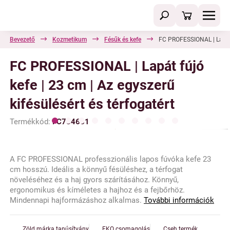
Bevezető
Kozmetikum
Fésűk és kefe
FC PROFESSIONAL | Lapát f
FC PROFESSIONAL | Lapát fújó
kefe | 23 cm | Az egyszerű
kifésülésért és térfogatért
Termékkód:
FC784661
A FC PROFESSIONAL professzionális lapos fúvóka kefe 23
cm hosszú. Ideális a könnyű fésüléshez, a térfogat
növeléséhez és a haj gyors szárításához. Könnyű,
ergonomikus és kíméletes a hajhoz és a fejbőrhöz.
Mindennapi hajformázáshoz alkalmas.
További információk
Zöld márka tanúsítvány
EKO csomagolás
Cseh termék