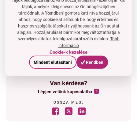
fájlok feldolgozásához való hozzájárulására - ezek olyan kis
fájlok, amelyek ideiglenesen az Ön böngészőjében
gyengéden
masszírozza
és
serkenti a vérkeringést
a
tárolódnak. A "Rendben" gombra kattintva hozzájárul
fejbőrön, a lekerekített sörtéknek köszönhetően
ahhoz, hogy cookie-kat állítsunk be, hogy értelmes és
a
haj
fényes
és
rugalmas
hasznos szolgáltatásokat nyújthassunk az Ön adatai
alapján. Hozzájárulását bármikor megváltoztathatja a
a nyélén
függesztőlyuk
személyes adatok feldolgozásáról szóló oldalon.
Több
információ
Cookie-k kezelése
Mindent elutasítani
Rendben
Van kérdése?
Lépjen velünk kapcsolatba
OSSZA MEG: