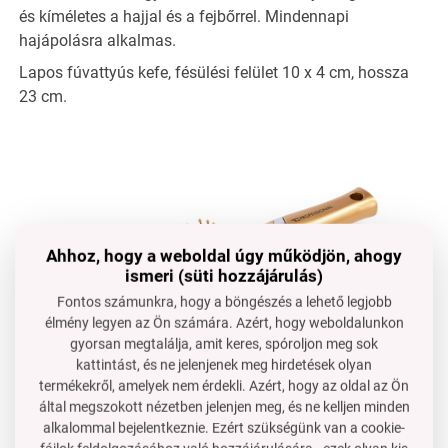
és kíméletes a hajjal és a fejbőrrel. Mindennapi
hajápolásra alkalmas.
Lapos fúvattyús kefe, fésülési felület 10 x 4 cm, hossza
23 cm.
Ahhoz, hogy a weboldal úgy működjön, ahogy
ismeri (süti hozzájárulás)
Fontos számunkra, hogy a böngészés a lehető legjobb
élmény legyen az Ön számára. Azért, hogy weboldalunkon
gyorsan megtalálja, amit keres, spóroljon meg sok
kattintást, és ne jelenjenek meg hirdetések olyan
termékekről, amelyek nem érdekli. Azért, hogy az oldal az Ön
által megszokott nézetben jelenjen meg, és ne kelljen minden
az
frizurák készítéséhez
rövid hajból
alkalommal bejelentkeznie. Ezért szükségünk van a cookie-
lehetővé teszi a
levegő áramlását
a hajszárítás alatt