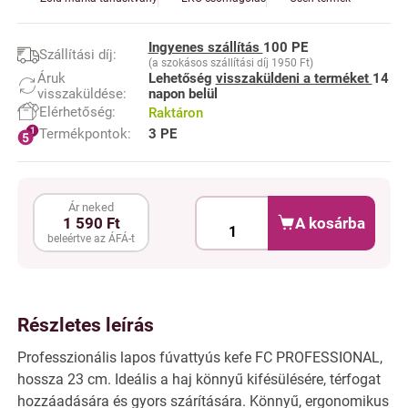
Ingyenes szállítás
100 PE
Szállítási díj:
(a szokásos szállítási díj 1950 Ft)
Áruk
Lehetőség
visszaküldeni a terméket
14
visszaküldése:
napon belül
Elérhetőség:
Raktáron
Termékpontok:
3 PE
Ár neked
A kosárba
1 590 Ft
beleértve az ÁFÁ-t
Részletes leírás
Professzionális lapos fúvattyús kefe FC PROFESSIONAL,
hossza 23 cm. Ideális a haj könnyű kifésülésére, térfogat
hozzáadására és gyors szárítására. Könnyű, ergonomikus