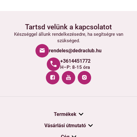
Tartsd velünk a kapcsolatot
Készséggel állunk rendelkezésedre, ha segítségre van
szükséged.
rendeles@dedraclub.hu
+3614451772
H–P: 8-15 óra
Termékek
Vásárlási útmutató
Cég