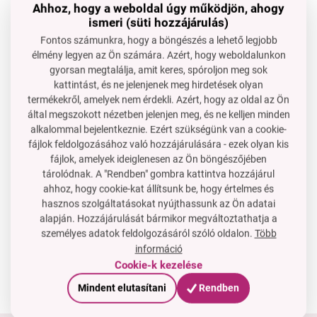
Ahhoz, hogy a weboldal úgy működjön, ahogy
50 tesztelő nedvszívó csík. Használhatja FC parfümök
ismeri (süti hozzájárulás)
illatmintáinak bemutatására.
Fontos számunkra, hogy a böngészés a lehető legjobb
Praktikus csomagolás könyv formájában: 16,5 cm x 3,5
élmény legyen az Ön számára. Azért, hogy weboldalunkon
gyorsan megtalálja, amit keres, spóroljon meg sok
cm x 0,5 cm.
kattintást, és ne jelenjenek meg hirdetések olyan
termékekről, amelyek nem érdekli. Azért, hogy az oldal az Ön
által megszokott nézetben jelenjen meg, és ne kelljen minden
alkalommal bejelentkeznie. Ezért szükségünk van a cookie-
fájlok feldolgozásához való hozzájárulására - ezek olyan kis
fájlok, amelyek ideiglenesen az Ön böngészőjében
Van kérdése?
tárolódnak. A "Rendben" gombra kattintva hozzájárul
Lépjen velünk kapcsolatba
ahhoz, hogy cookie-kat állítsunk be, hogy értelmes és
hasznos szolgáltatásokat nyújthassunk az Ön adatai
OSSZA MEG:
alapján. Hozzájárulását bármikor megváltoztathatja a
személyes adatok feldolgozásáról szóló oldalon.
Több
információ
Cookie-k kezelése
Mindent elutasítani
Rendben