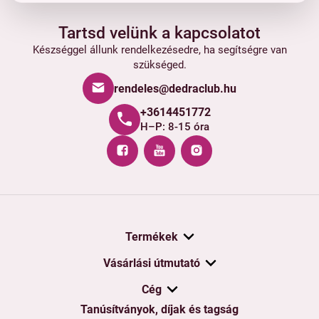
Tartsd velünk a kapcsolatot
Készséggel állunk rendelkezésedre, ha segítségre van
szükséged.
rendeles@dedraclub.hu
+3614451772
H–P: 8-15 óra
Termékek
Vásárlási útmutató
Cég
Tanúsítványok, díjak és tagság