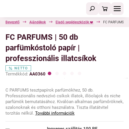
Bevezető
Ajándékok
Eladó segédeszközök ❤️
FC PARFUMS | 50 
FC PARFUMS | 50 db
parfümkóstoló papír |
professzionális illatcsíkok
NETTO
Termékkód:
AA0360
C PARFUMS tesztpapírok parfümökhez, 50 db.
Professzionális nedvszívó csíkok illatok, illóolajok és niche
parfümök bemutatásához. Kiválóan alkalmas parfümőröknek,
szalonoknak és otthoni használatra. Tiszta illatátvitel
torzítás nélkül.
További információk
Ingyenes szállítás
100 PE