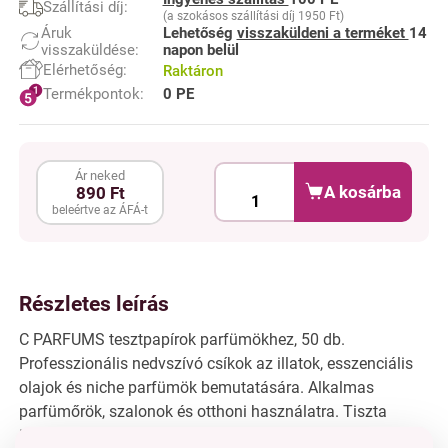
Szállítási díj:
(a szokásos szállítási díj 1950 Ft)
Áruk
Lehetőség
visszaküldeni a terméket
14
visszaküldése:
napon belül
Elérhetőség:
Raktáron
Termékpontok:
0 PE
Ár neked
A kosárba
890 Ft
beleértve az ÁFÁ-t
Részletes leírás
C PARFUMS tesztpapírok parfümökhez, 50 db.
Professzionális nedvszívó csíkok az illatok, esszenciális
olajok és niche parfümök bemutatására. Alkalmas
parfümőrök, szalonok és otthoni használatra. Tiszta
illatátvitel torzítás nélkül.