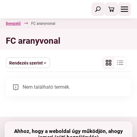
Bevezető
FC aranyvonal
FC aranyvonal
Rendezés szerint
Nem található termék.
Ahhoz, hogy a weboldal úgy működjön, ahogy
Tartsd velünk a kapcsolatot