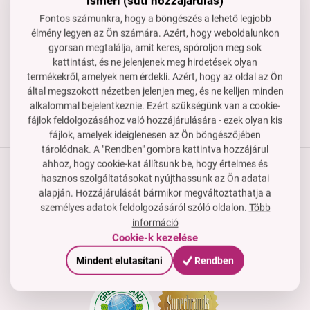
ismeri (süti hozzájárulás)
Készséggel állunk rendelkezésedre, ha segítségre van
Fontos számunkra, hogy a böngészés a lehető legjobb
szükséged.
élmény legyen az Ön számára. Azért, hogy weboldalunkon
rendeles@dedraclub.hu
gyorsan megtalálja, amit keres, spóroljon meg sok
kattintást, és ne jelenjenek meg hirdetések olyan
+3614451772
termékekről, amelyek nem érdekli. Azért, hogy az oldal az Ön
H–P: 8-15 óra
által megszokott nézetben jelenjen meg, és ne kelljen minden
alkalommal bejelentkeznie. Ezért szükségünk van a cookie-
fájlok feldolgozásához való hozzájárulására - ezek olyan kis
fájlok, amelyek ideiglenesen az Ön böngészőjében
tárolódnak. A "Rendben" gombra kattintva hozzájárul
ahhoz, hogy cookie-kat állítsunk be, hogy értelmes és
hasznos szolgáltatásokat nyújthassunk az Ön adatai
Termékek
alapján. Hozzájárulását bármikor megváltoztathatja a
személyes adatok feldolgozásáról szóló oldalon.
Több
Vásárlási útmutató
információ
Cookie-k kezelése
Cég
Tanúsítványok, díjak és tagság
Mindent elutasítani
Rendben