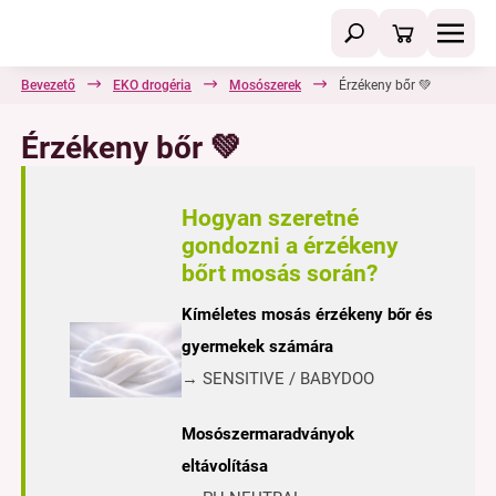
Bevezető
EKO drogéria
Mosószerek
Érzékeny bőr 💚
Érzékeny bőr 💚
Hogyan szeretné
gondozni a érzékeny
bőrt mosás során?
Kíméletes mosás érzékeny bőr és
gyermekek számára
→ SENSITIVE / BABYDOO
Mosószermaradványok
eltávolítása