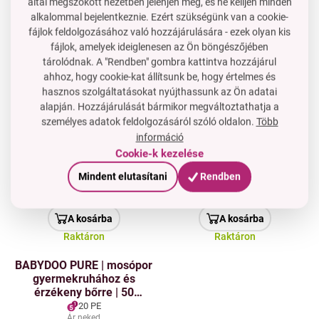
által megszokott nézetben jelenjen meg, és ne kelljen minden
ECOTABS | 26 mosás
12 PE
40 PE
alkalommal bejelentkeznie. Ezért szükségünk van a cookie-
1+1
Ár neked
fájlok feldolgozásához való hozzájárulására - ezek olyan kis
5 890 Ft
17 890 Ft
fájlok, amelyek ideiglenesen az Ön böngészőjében
tárolódnak. A "Rendben" gombra kattintva hozzájárul
A kosárba
A kosárba
ahhoz, hogy cookie-kat állítsunk be, hogy értelmes és
Raktáron
Raktáron
hasznos szolgáltatásokat nyújthassunk az Ön adatai
alapján. Hozzájárulását bármikor megváltoztathatja a
SZENZITÍV | Érzékeny bőr
PH NEUTRAL | Mosási
1+1
személyes adatok feldolgozásáról szóló oldalon.
Több
és csecsemők számára
maradványok
ingyen
készült mosószer +
semlegesítője | érzékeny
információ
Akció
7 280
ingyenes fémdoboz | 90
bőrre & illatmentes |
32 PE
6 PE
Cookie-k kezelése
Ft
mosás
SENSITIVE | 1000 ml
1+1 AJÁNDÉK
Ár neked
Mindent elutasítani
Rendben
2 890 Ft
21 570 Ft
2 390 Ft
14 290 Ft
A kosárba
A kosárba
Raktáron
Raktáron
BABYDOO PURE | mosópor
gyermekruhához és
érzékeny bőrre | 50
mosásra
20 PE
Ár neked