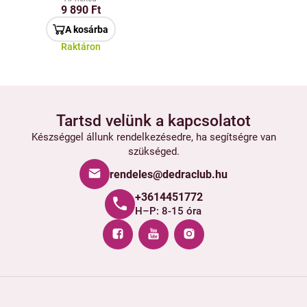
9 890 Ft
A kosárba
Raktáron
Tartsd velünk a kapcsolatot
Készséggel állunk rendelkezésedre, ha segítségre van
szükséged.
rendeles@dedraclub.hu
+3614451772
H–P: 8-15 óra