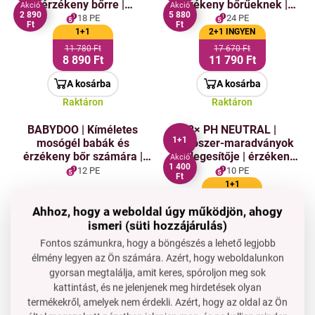
érzékeny bőrre |
érzékeny bőrűeknek |
Akció
Akció
2 890
5 880
gyerekruha | 60 mosás
gyerekruha | 90 mosás
18 PE
24 PE
Ft
Ft
1+1
2+1 INGYEN
11 780 Ft
17 670 Ft
8 890 Ft
11 790 Ft
A kosárba
A kosárba
Raktáron
Raktáron
BABYDOO | Kíméletes
2× PH NEUTRAL |
1+1
mosógél babák és
Mosószer-maradványok
érzékeny bőr számára |
semlegesítője | érzékeny
Akció
1 400
gyerekruha | 30 mosás
bőrre & illatmentes |
12 PE
10 PE
Ft
SENSITIVE | 2× 1000 ml
1+1
Ár neked
6 290 Ft
5 890 Ft
Ahhoz, hogy a weboldal úgy működjön, ahogy
4 890 Ft
ismeri (süti hozzájárulás)
A kosárba
A kosárba
Fontos számunkra, hogy a böngészés a lehető legjobb
Raktáron
Raktáron
élmény legyen az Ön számára. Azért, hogy weboldalunkon
gyorsan megtalálja, amit keres, spóroljon meg sok
SENSITIVE | Mosó
2× BABYDOO PURE | baba
kattintást, és ne jelenjenek meg hirdetések olyan
1+1
tabletták érzékeny bőrre
mosószer érzékeny bőrre |
termékekről, amelyek nem érdekli. Azért, hogy az oldal az Ön
és babák számára |
100 mosás