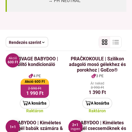
→ PH NEUTRAL
Rendezés szerint
L'AVIVAGE BABYDOO |
PRAČKOKOULE | Szilikon
Akció
600 Ft
Öblítő kondicionáló
adagoló mosó gélekhez és
porokhoz | GoEco®
4 PE
3 PE
Akció 600 Ft
Ár neked
3 990 Ft
2 590 Ft
1 390 Ft
1 990 Ft
A kosárba
A kosárba
Raktáron
Raktáron
2× BABYDOO | Kíméletes
3× BABYDOO | Kíméletes
2+1
1+1
mosógél babák számára &
mosógél csecsemőknek és
ingyen