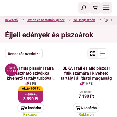
Bevezető
Otthon és háztartási gépek
WC kiegészítők
Éjjeli ed
Éjjeli edények és piszoárok
Rendezés szerint
BÉKA | fiús pissoir | falra
BÉKA | fali és álló piszoár
Akció
900 Ft
ragasztható szívókkal |
fiúk számára | kivehető
kivehető tartály turbóval |
tartály | állítható magasság
magasság 29 cm
8 PE
16 PE
Akció 900 Ft
Ár neked
4 490 Ft
7 190 Ft
3 590 Ft
A kosárba
A kosárba
Raktáron
Raktáron