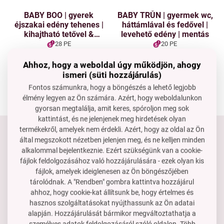
BABY BOO | gyerek
BABY TRŮN | gyermek wc,
éjszakai edény tehenes |
háttámlával és fedővel |
kihajtható tetővel &
levehető edény | mentás
fogantyúval | kivehető
28 PE
20 PE
tartály | 2800 ml űrtartalmú
Ár neked
Ár neked
12 590 Ft
8 990 Ft
| rózsaszín
Ahhoz, hogy a weboldal úgy működjön, ahogy
ismeri (süti hozzájárulás)
A kosárba
A kosárba
Raktáron
Raktáron
Fontos számunkra, hogy a böngészés a lehető legjobb
élmény legyen az Ön számára. Azért, hogy weboldalunkon
gyorsan megtalálja, amit keres, spóroljon meg sok
kattintást, és ne jelenjenek meg hirdetések olyan
termékekről, amelyek nem érdekli. Azért, hogy az oldal az Ön
Tartsd velünk a kapcsolatot
által megszokott nézetben jelenjen meg, és ne kelljen minden
alkalommal bejelentkeznie. Ezért szükségünk van a cookie-
Készséggel állunk rendelkezésedre, ha segítségre van
fájlok feldolgozásához való hozzájárulására - ezek olyan kis
szükséged.
fájlok, amelyek ideiglenesen az Ön böngészőjében
rendeles@dedraclub.hu
tárolódnak. A "Rendben" gombra kattintva hozzájárul
ahhoz, hogy cookie-kat állítsunk be, hogy értelmes és
+3614451772
hasznos szolgáltatásokat nyújthassunk az Ön adatai
H–P: 8-15 óra
alapján. Hozzájárulását bármikor megváltoztathatja a
személyes adatok feldolgozásáról szóló oldalon.
Több