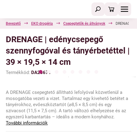
Bevezető
EKO drogéria
Csepegtetők és állványok
DRENAGE | ed
DRENAGE | edénycsepegő
szennyfogóval és tányérbetéttel |
39 × 19,5 × 14 cm
Termékkód:
DA28671
A DRENAGE csepegtető állítható lefolyóval közvetlenül a
mosogatóba vezeti a vizet. Tartalmaz egy kivehető betétet a
tányérokhoz, evőeszköztartót (⌀8,5 × 8,5 cm) és egy
szivacsot (11,5 × 7,5 cm). A tartó változó elhelyezése és az
egyszerű karbantartás – ideális a modern konyhához.
További információk