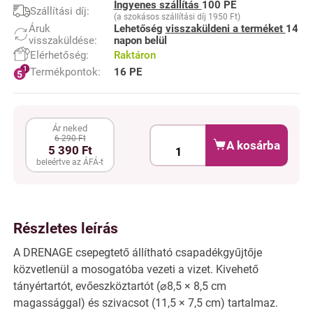
Ingyenes szállítás
100 PE
Szállítási díj:
(a szokásos szállítási díj 1950 Ft)
Áruk
Lehetőség
visszaküldeni a terméket
14
visszaküldése:
napon belül
Elérhetőség:
Raktáron
Termékpontok:
16 PE
Ár neked
6 290 Ft
A kosárba
5 390 Ft
beleértve az ÁFÁ-t
Részletes leírás
A DRENAGE csepegtető állítható csapadékgyűjtője
közvetlenül a mosogatóba vezeti a vizet. Kivehető
tányértartót, evőeszköztartót (⌀8,5 × 8,5 cm
magassággal) és szivacsot (11,5 × 7,5 cm) tartalmaz.