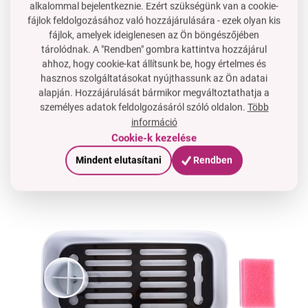
alkalommal bejelentkeznie. Ezért szükségünk van a cookie-
fájlok feldolgozásához való hozzájárulására - ezek olyan kis
fájlok, amelyek ideiglenesen az Ön böngészőjében
tárolódnak. A "Rendben" gombra kattintva hozzájárul
ahhoz, hogy cookie-kat állítsunk be, hogy értelmes és
hasznos szolgáltatásokat nyújthassunk az Ön adatai
alapján. Hozzájárulását bármikor megváltoztathatja a
praktikus
csepegtető állítható csapadékgyűjtővel
,
személyes adatok feldolgozásáról szóló oldalon.
Több
amelyet
saját igényeid szerint állíthatsz be
információ
a
mosott edényekből
származó víz
közvetlenül a
Cookie-k kezelése
mosogatóba folyik
Mindent elutasítani
Rendben