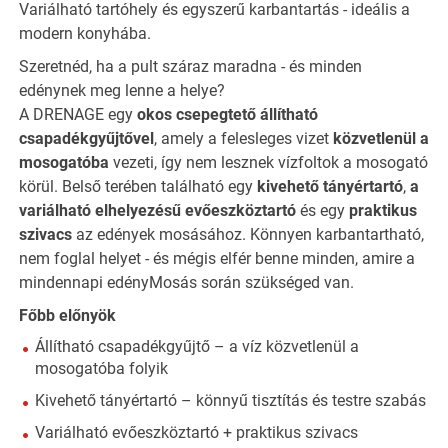
Variálható tartóhely és egyszerű karbantartás - ideális a
modern konyhába.
Szeretnéd, ha a pult száraz maradna - és minden
edénynek meg lenne a helye?
A DRENAGE egy
okos csepegtető állítható
csapadékgyűjtővel
, amely a felesleges vizet
közvetlenül a
mosogatóba
vezeti, így nem lesznek vízfoltok a mosogató
körül. Belső terében található egy
kivehető tányértartó
,
a
variálható elhelyezésű evőeszköztartó
és egy
praktikus
szivacs
az edények mosásához. Könnyen karbantartható,
nem foglal helyet - és mégis elfér benne minden, amire a
mindennapi edényMosás során szükséged van.
Főbb előnyök
Állítható csapadékgyűjtő – a víz közvetlenül a
mosogatóba folyik
Kivehető tányértartó – könnyű tisztítás és testre szabás
Variálható evőeszköztartó + praktikus szivacs