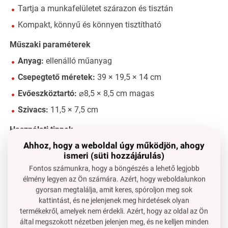
Tartja a munkafelületet szárazon és tisztán
Kompakt, könnyű és könnyen tisztítható
Műszaki paraméterek
Anyag:
ellenálló műanyag
Csepegtető méretek:
39 × 19,5 × 14 cm
Evőeszköztartó:
⌀8,5 × 8,5 cm magas
Szivacs:
11,5 × 7,5 cm
Használati tippek
Ahhoz, hogy a weboldal úgy működjön, ahogy
Állítsd be a csapadékgyűjtő irányát a mosogató
ismeri (süti hozzájárulás)
elhelyezkedése szerint
Fontos számunkra, hogy a böngészés a lehető legjobb
A tányértartó kivehető, hogy nagyobb edények vagy
élmény legyen az Ön számára. Azért, hogy weboldalunkon
tálak is elférjenek
gyorsan megtalálja, amit keres, spóroljon meg sok
Ideális kis konyhákhoz a mindennapi használatra
kattintást, és ne jelenjenek meg hirdetések olyan
termékekről, amelyek nem érdekli. Azért, hogy az oldal az Ön
által megszokott nézetben jelenjen meg, és ne kelljen minden