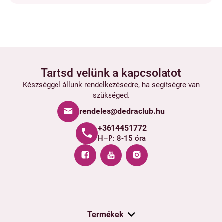
Tartsd velünk a kapcsolatot
Készséggel állunk rendelkezésedre, ha segítségre van
szükséged.
rendeles@dedraclub.hu
+3614451772
H–P: 8-15 óra
Termékek