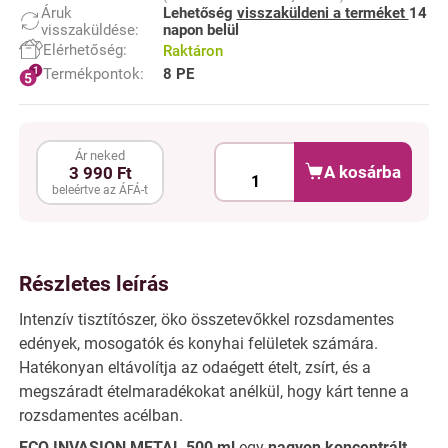
Áruk
Lehetőség
visszaküldeni a terméket
14
visszaküldése:
napon belül
Elérhetőség:
Raktáron
Termékpontok:
8 PE
Ár neked
A kosárba
3 990 Ft
beleértve az ÁFÁ-t
Részletes leírás
Intenzív tisztítószer, öko összetevőkkel rozsdamentes
edények, mosogatók és konyhai felületek számára.
Hatékonyan eltávolítja az odaégett ételt, zsírt, és a
megszáradt ételmaradékokat anélkül, hogy kárt tenne a
rozsdamentes acélban.
ECO INVASION METAL 500 ml
egy
nagyon koncentrált