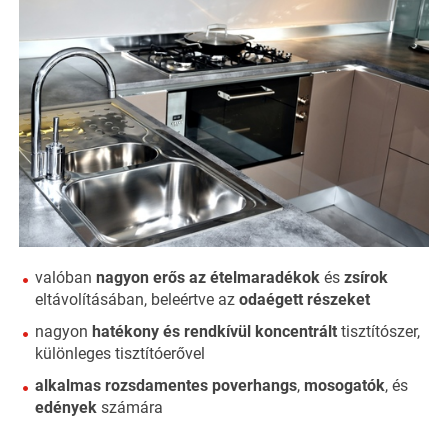
valóban
nagyon erős az ételmaradékok
és
zsírok
eltávolításában, beleértve az
odaégett részeket
nagyon
hatékony és rendkívül koncentrált
tisztítószer,
különleges tisztítóerővel
alkalmas
rozsdamentes p
overhangs
,
mosogatók
, és
edények
számára