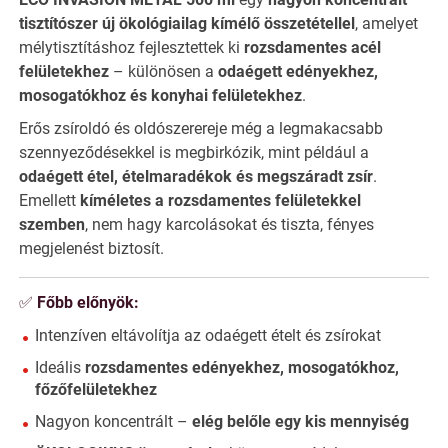
tisztítószer
új ökológiailag kímélő összetétellel
, amelyet
mélytisztításhoz fejlesztettek ki
rozsdamentes acél
felületekhez
– különösen a
odaégett edényekhez,
mosogatókhoz és konyhai felületekhez
.
Erős zsíroldó és oldószerereje még a legmakacsabb
szennyeződésekkel is megbirkózik, mint például a
odaégett étel, ételmaradékok és megszáradt zsír
.
Emellett
kíméletes a rozsdamentes felületekkel
szemben
, nem hagy karcolásokat és tiszta, fényes
megjelenést biztosít.
✅
Főbb előnyök:
Intenzíven eltávolítja az odaégett ételt és zsírokat
Ideális
rozsdamentes edényekhez, mosogatókhoz,
főzőfelületekhez
Nagyon koncentrált –
elég belőle egy kis mennyiség