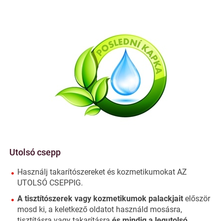
Utolsó csepp
Használj takarítószereket és kozmetikumokat AZ
UTOLSÓ CSEPPIG.
A tisztítószerek vagy kozmetikumok palackjait
először
mosd ki, a keletkező oldatot használd mosásra,
tisztításra vagy takarításra
és mindig a
legutolsó