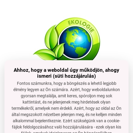
Ahhoz, hogy a weboldal úgy működjön, ahogy
ismeri (süti hozzájárulás)
Fontos számunkra, hogy a böngészés a lehető legjobb
Ökológia
élmény legyen az Ön számára. Azért, hogy weboldalunkon
gyorsan megtalálja, amit keres, spóroljon meg sok
Ez a tisztítószer nagyon koncentrált. Elég kisebb
kattintást, és ne jelenjenek meg hirdetések olyan
mennyiség a klasszikus tisztítószerekhez képest. Nem
termékekről, amelyek nem érdekli. Azért, hogy az oldal az Ön
tartalmaz felesleges vizet, amely az átlagos termékek
által megszokott nézetben jelenjen meg, és ne kelljen minden
alkalommal bejelentkeznie. Ezért szükségünk van a cookie-
vizes tömegének növelésére szolgál a
fájlok feldolgozásához való hozzájárulására - ezek olyan kis
szupermarketekben.