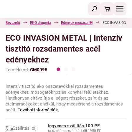
Bevezető
EKO drogéria
Edények mosása 🍽️
ECO INVASION META
ECO INVASION METAL | Intenzív
tisztító rozsdamentes acél
edényekhez
Termékkód:
GM0095
Intenzív tisztító eko összetevőkkel rozsdamentes
edényekhez, mosogatókhoz és konyhai felületekhez.
Hatékonyan eltávolítja a leégett részeket, zsírt és az
ételmaradékokat anélkül, hogy megsértené a rozsdamentes
acélt.
További információk
Ingyenes szállítás
100 PE
Szállítási díj:
(a szokásos szállítási díj 1950 Ft)