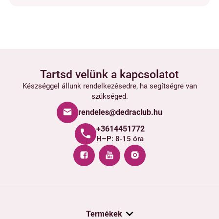
Tartsd velünk a kapcsolatot
Készséggel állunk rendelkezésedre, ha segítségre van
szükséged.
rendeles@dedraclub.hu
+3614451772
H–P: 8-15 óra
Termékek