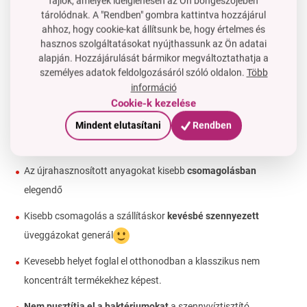
fájlok, amelyek ideiglenesen az Ön böngészőjében
A koncentrált termékünk kisebb műanyag palackjának
tárolódnak. A "Rendben" gombra kattintva hozzájárul
köszönhetően a környezet védelme érdekében spórolsz a
ahhoz, hogy cookie-kat állítsunk be, hogy értelmes és
műanyag hulladék feldolgozása során. Pénzt takaríthatsz
hasznos szolgáltatásokat nyújthassunk az Ön adatai
meg a hígított termékek felesleges műanyag
alapján. Hozzájárulását bármikor megváltoztathatja a
csomagolásainak szállításán.
személyes adatok feldolgozásáról szóló oldalon.
Több
információ
Ezért csak a koncentrált erőt kapod, amire valóban
Cookie-k kezelése
szükséged van és amire használni fogod
Mindent elutasítani
Rendben
Kisebb
mennyiség
a műanyagok
hulladék
újrahasznosításához
Az újrahasznosított anyagokat kisebb
csomagolásban
elegendő
Kisebb csomagolás a szállításkor
kevésbé szennyezett
üveggázokat generál
Kevesebb helyet foglal el otthonodban a klasszikus nem
koncentrált termékekhez képest.
Nem pusztítja el a baktériumokat
a szennyvíztisztító