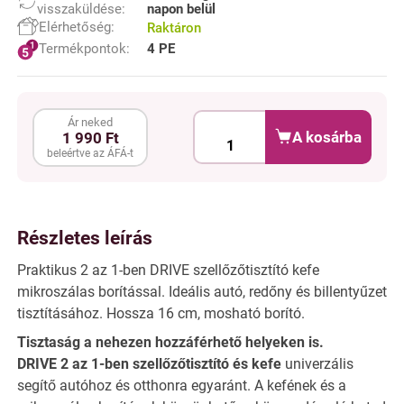
visszaküldése:
napon belül
Elérhetőség:
Raktáron
Termékpontok:
4 PE
Ár neked
A kosárba
1 990 Ft
beleértve az ÁFÁ-t
Részletes leírás
Praktikus 2 az 1-ben DRIVE szellőzőtisztító kefe
mikroszálas borítással. Ideális autó, redőny és billentyűzet
tisztításához. Hossza 16 cm, mosható borító.
Tisztaság a nehezen hozzáférhető helyeken is.
DRIVE 2 az 1-ben szellőzőtisztító és kefe
univerzális
segítő autóhoz és otthonra egyaránt. A kefének és a