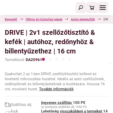
Bevezető
Otthon és háztartási gépek
Autós kiegészítők
DRIVE |
DRIVE | 2v1 szellőzőtisztító &
kefék | autóhoz, redőnyhöz &
billentyűzethez | 16 cm
Termékkód:
DA25961
Gyakorlati 2 az 1-ben DRIVE szellőzőtisztító kefével és
levehető mikroszálas huzattal. Ideális az autó szellőzőinek,
redőnyöknek és billentyűzeteknek a tisztítására. Hossza 16
cm, mosható huzat.
További információk
Ingyenes szállítás
100 PE
Szállítási díj:
(a szokásos szállítási díj 1950 Ft)
Áruk
Lehetőség
visszaküldeni a terméket
14