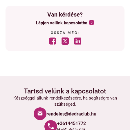
Van kérdése?
Lépjen velünk kapcsolatba
OSSZA MEG:
Tartsd velünk a kapcsolatot
Készséggel állunk rendelkezésedre, ha segítségre van
szükséged.
rendeles@dedraclub.hu
+3614451772
H–P: 8-15 óra