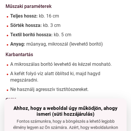
Műszaki paraméterek
Teljes hossz:
kb. 16 cm
Sörték hossza:
kb. 3 cm
Textil borító hossza:
kb. 5 cm
Anyag:
műanyag, mikroszál (levehető borító)
Karbantartás
A mikroszálas borító levehető és kézzel mosható.
A kefét folyó víz alatt öblítsd ki, majd hagyd
megszáradni.
Ne használj agresszív tisztítószereket.
GYIK
Ahhoz, hogy a weboldal úgy működjön, ahogy
Moshatom a borítót mosógépben?
ismeri (süti hozzájárulás)
Igen, javasoljuk, hogy kézi mosást vagy kímélő programot
Fontos számunkra, hogy a böngészés a lehető legjobb
válassz.
élmény legyen az Ön számára. Azért, hogy weboldalunkon