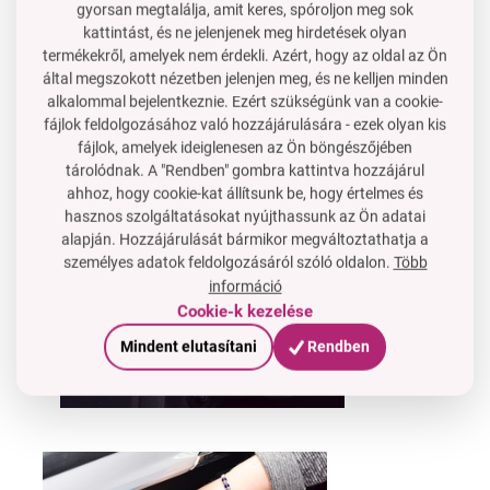
Csak autóba ajánlott a tisztító?
gyorsan megtalálja, amit keres, spóroljon meg sok
kattintást, és ne jelenjenek meg hirdetések olyan
Nem, használhatod otthoni redőnyök vagy a számítógép
termékekről, amelyek nem érdekli. Azért, hogy az oldal az Ön
billentyűzetének tisztítására is.
által megszokott nézetben jelenjen meg, és ne kelljen minden
Karcolja meg a felületet a mikroszál?
alkalommal bejelentkeznie. Ezért szükségünk van a cookie-
Nem, a mikroszál puha és kíméletes, megtartja a port és
fájlok feldolgozásához való hozzájárulására - ezek olyan kis
fájlok, amelyek ideiglenesen az Ön böngészőjében
szennyeződéseket anélkül, hogy kárt tenne.
tárolódnak. A "Rendben" gombra kattintva hozzájárul
ahhoz, hogy cookie-kat állítsunk be, hogy értelmes és
hasznos szolgáltatásokat nyújthassunk az Ön adatai
alapján. Hozzájárulását bármikor megváltoztathatja a
személyes adatok feldolgozásáról szóló oldalon.
Több
információ
Cookie-k kezelése
Mindent elutasítani
Rendben