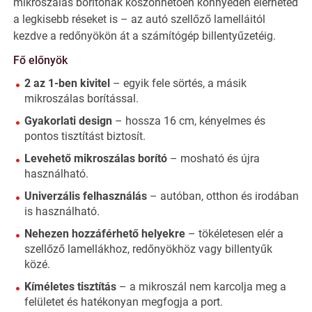
mikroszálas borítónak köszönhetően könnyedén elérheted
a legkisebb réseket is – az autó szellőző lamelláitól
kezdve a redőnyökön át a számítógép billentyűzetéig.
Fő előnyök
2 az 1-ben kivitel
– egyik fele sörtés, a másik
mikroszálas borítással.
Gyakorlati design
– hossza 16 cm, kényelmes és
pontos tisztítást biztosít.
Levehető mikroszálas borító
– mosható és újra
használható.
Univerzális felhasználás
– autóban, otthon és irodában
is használható.
Nehezen hozzáférhető helyekre
– tökéletesen elér a
szellőző lamellákhoz, redőnyökhöz vagy billentyűk
közé.
Kíméletes tisztítás
– a mikroszál nem karcolja meg a
felületet és hatékonyan megfogja a port.