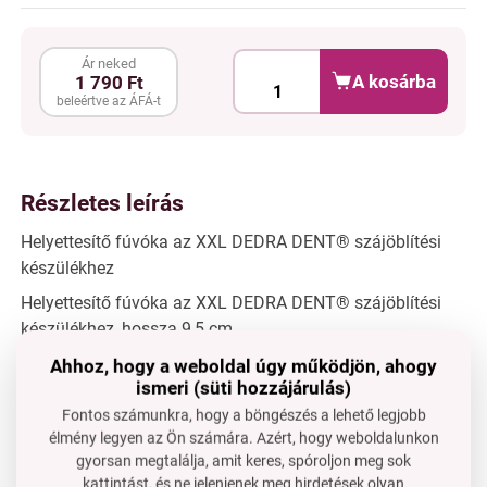
Ár neked
A kosárba
1 790 Ft
beleértve az ÁFÁ-t
Részletes leírás
Helyettesítő fúvóka az XXL DEDRA DENT® szájöblítési
készülékhez
Helyettesítő fúvóka az XXL DEDRA DENT® szájöblítési
készülékhez, hossza 9,5 cm.
Ahhoz, hogy a weboldal úgy működjön, ahogy
ismeri (süti hozzájárulás)
Fontos számunkra, hogy a böngészés a lehető legjobb
élmény legyen az Ön számára. Azért, hogy weboldalunkon
gyorsan megtalálja, amit keres, spóroljon meg sok
Van kérdése?
kattintást, és ne jelenjenek meg hirdetések olyan