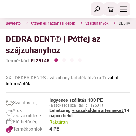
Bevezető
Otthon és háztartási gépek
Szájzuhanyok
DEDRA DEN
DEDRA DENT® | Pótfej az
szájzuhanyhoz
Termékkód:
EL29145
XXL DEDRA DENT® szájzuhany tartalék fúvóka
További
információk
Ingyenes szállítás
100 PE
Szállítási díj:
(a szokásos szállítási díj 1950 Ft)
Áruk
Lehetőség
visszaküldeni a terméket
14
visszaküldése:
napon belül
Elérhetőség:
Raktáron
Termékpontok:
4 PE