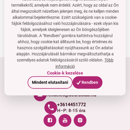
Lépjen velünk kapcsolatba
termékekről, amelyek nem érdekli. Azért, hogy az oldal az Ön
által megszokott nézetben jelenjen meg, és ne kelljen minden
OSSZA MEG:
alkalommal bejelentkeznie. Ezért szükségünk van a cookie-
fájlok feldolgozásához való hozzájárulására - ezek olyan kis
fájlok, amelyek ideiglenesen az Ön böngészőjében
tárolódnak. A "Rendben" gombra kattintva hozzájárul
ahhoz, hogy cookie-kat állítsunk be, hogy értelmes és
hasznos szolgáltatásokat nyújthassunk az Ön adatai
alapján. Hozzájárulását bármikor megváltoztathatja a
személyes adatok feldolgozásáról szóló oldalon.
Több
információ
Tartsd velünk a kapcsolatot
Cookie-k kezelése
Készséggel állunk rendelkezésedre, ha segítségre van
Mindent elutasítani
Rendben
szükséged.
rendeles@dedraclub.hu
+3614451772
H–P: 8-15 óra