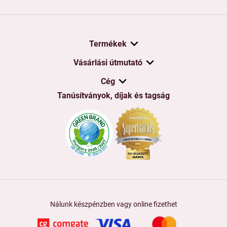
Termékek
Vásárlási útmutató
Cég
Tanúsítványok, díjak és tagság
Nálunk készpénzben vagy online fizethet