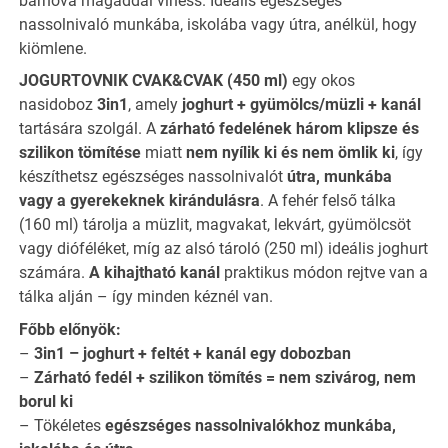
bárhova magaddal vihess. Ideális egészséges
nassolnivaló munkába, iskolába vagy útra, anélkül, hogy
kiömlene.
JOGURTOVNIK CVAK&CVAK (450 ml)
egy okos
nasidoboz
3in1
, amely
joghurt + gyümölcs/müzli + kanál
tartására szolgál. A
zárható fedelének három klipsze és
szilikon tömítése
miatt
nem nyílik ki és nem ömlik ki
, így
készíthetsz egészséges nassolnivalót
útra, munkába
vagy a gyerekeknek kirándulásra
. A fehér felső tálka
(160 ml) tárolja a müzlit, magvakat, lekvárt, gyümölcsöt
vagy dióféléket, míg az alsó tároló (250 ml) ideális joghurt
számára.
A kihajtható kanál
praktikus módon rejtve van a
tálka alján – így minden kéznél van.
Főbb előnyök:
–
3in1 – joghurt + feltét + kanál egy dobozban
–
Zárható fedél + szilikon tömítés = nem szivárog, nem
borul ki
– Tökéletes
egészséges nassolnivalókhoz munkába,