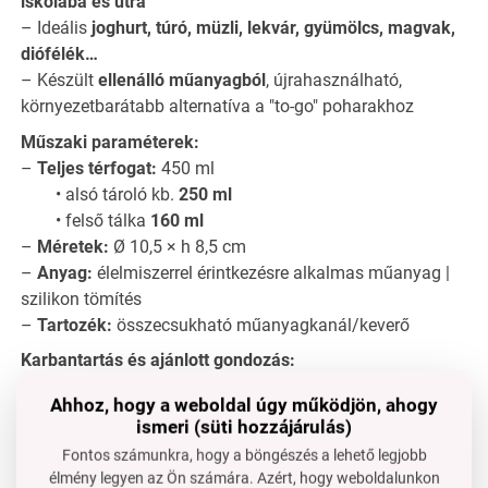
iskolába és útra
– Ideális
joghurt, túró, müzli, lekvár, gyümölcs, magvak,
diófélék…
– Készült
ellenálló műanyagból
, újrahasználható,
környezetbarátabb alternatíva a "to-go" poharakhoz
Műszaki paraméterek:
–
Teljes térfogat:
450 ml
• alsó tároló kb.
250 ml
• felső tálka
160 ml
–
Méretek:
Ø 10,5 × h 8,5 cm
–
Anyag:
élelmiszerrel érintkezésre alkalmas műanyag |
szilikon tömítés
–
Tartozék:
összecsukható műanyagkanál/keverő
Karbantartás és ajánlott gondozás:
Mosogatógépben
felső kosárban
használható.
Ahhoz, hogy a weboldal úgy működjön, ahogy
Mikrohullámú sütőben nem használható. Az első
ismeri (süti hozzájárulás)
használat előtt öblítsd ki meleg vízzel.
Fontos számunkra, hogy a böngészés a lehető legjobb
GYIK – gyakran feltett kérdések:
élmény legyen az Ön számára. Azért, hogy weboldalunkon