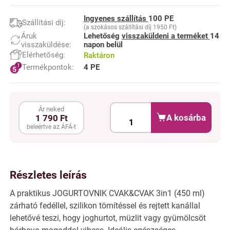
Ingyenes szállítás
100 PE
Szállítási díj:
(a szokásos szállítási díj 1950 Ft)
Áruk
Lehetőség
visszaküldeni a terméket
14
visszaküldése:
napon belül
Elérhetőség:
Raktáron
Termékpontok:
4 PE
Ár neked
A kosárba
1 790 Ft
beleértve az ÁFÁ-t
Részletes leírás
A praktikus JOGURTOVNIK CVAK&CVAK 3in1 (450 ml)
zárható fedéllel, szilikon tömítéssel és rejtett kanállal
lehetővé teszi, hogy joghurtot, müzlit vagy gyümölcsöt