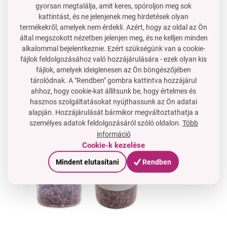
Átszivárog a jogurtok táskádban/hátizsákban?
gyorsan megtalálja, amit keres, spóroljon meg sok
kattintást, és ne jelenjenek meg hirdetések olyan
–
Nem
, a tömítés és a szilárd klipszek miatt
nem nyílik ki
termékekről, amelyek nem érdekli. Azért, hogy az oldal az Ön
és nem folyik ki
.
által megszokott nézetben jelenjen meg, és ne kelljen minden
Használható más nassolnivalókra is, nem csak joghurtra?
alkalommal bejelentkeznie. Ezért szükségünk van a cookie-
–
Igen
, nagyszerű túróra, pudingra, mártogatóra +
fájlok feldolgozásához való hozzájárulására - ezek olyan kis
zöldség, hummusz, gyümölcs stb.
fájlok, amelyek ideiglenesen az Ön böngészőjében
A kanál része a csomagnak?
tárolódnak. A "Rendben" gombra kattintva hozzájárul
–
Igen
, megtalálod a felső tálka alsó részében elrejtve.
ahhoz, hogy cookie-kat állítsunk be, hogy értelmes és
hasznos szolgáltatásokat nyújthassunk az Ön adatai
alapján. Hozzájárulását bármikor megváltoztathatja a
személyes adatok feldolgozásáról szóló oldalon.
Több
információ
Cookie-k kezelése
Mindent elutasítani
Rendben