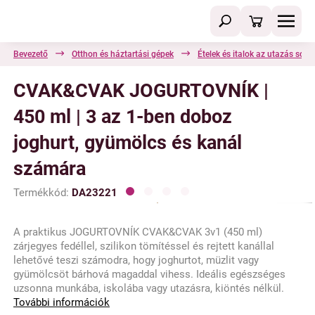
Bevezető
Otthon és háztartási gépek
Ételek és italok az utazás sorá
CVAK&CVAK JOGURTOVNÍK |
450 ml | 3 az 1-ben doboz
joghurt, gyümölcs és kanál
számára
Termékkód:
DA23221
A praktikus JOGURTOVNÍK CVAK&CVAK 3v1 (450 ml)
zárjegyes fedéllel, szilikon tömítéssel és rejtett kanállal
lehetővé teszi számodra, hogy joghurtot, müzlit vagy
gyümölcsöt bárhová magaddal vihess. Ideális egészséges
uzsonna munkába, iskolába vagy utazásra, kiöntés nélkül.
További információk