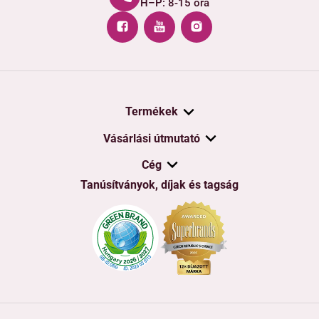
H–P: 8-15 óra
Termékek
Vásárlási útmutató
Cég
Tanúsítványok, díjak és tagság