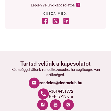
Lépjen velünk kapcsolatba
OSSZA MEG:
Tartsd velünk a kapcsolatot
Készséggel állunk rendelkezésedre, ha segítségre van
szükséged.
rendeles@dedraclub.hu
+3614451772
H–P: 8-15 óra