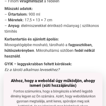
– Finom
virágmintázat
a fedélen
Műszaki adatok:
–
Űrtartalom:
900 ml
–
Méretek:
17,5 × 13 × 7 cm
–
Anyag:
élelmiszerekkel érintkező műanyag | szilikonos
tömítés
Karbantartás és ajánlott ápolás:
Mosogatógépbe mosható, tárolható a
fagyasztóban,
hűtőszekrényben
. Mikrohullámú sütőben
fedél nélkül
használd
.
GYIK – leggyakrabban feltett kérdések:
Ez a tároló alkalmas levesekhez?
– Igen, annyira tömít, hogy
nem szivárog még folyékony
Ahhoz, hogy a weboldal úgy működjön, ahogy
ételeknél sem
.
ismeri (süti hozzájárulás)
Használhatom-e a tárolót naponta a munkába?
Fontos számunkra, hogy a böngészés a lehető legjobb
–
Igen
, robusztus és alkalmas gyakori használatra.
élmény legyen az Ön számára. Azért, hogy weboldalunkon
Megőrzi a zöldségeket és gyümölcsöket frissek?
gyorsan megtalálja, amit keres, spóroljon meg sok
–
Igen
, megakadályozza a kiszáradást és a szagok