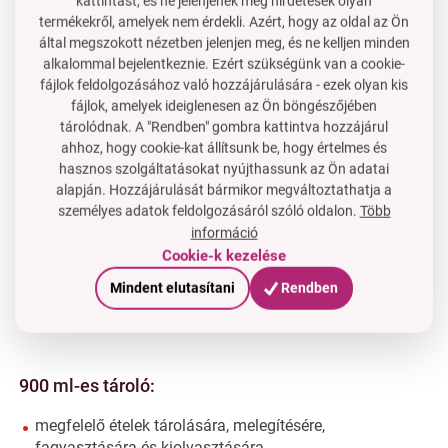
kattintást, és ne jelenjenek meg hirdetések olyan
felszívódását a környezetből.
termékekről, amelyek nem érdekli. Azért, hogy az oldal az Ön
által megszokott nézetben jelenjen meg, és ne kelljen minden
alkalommal bejelentkeznie. Ezért szükségünk van a cookie-
fájlok feldolgozásához való hozzájárulására - ezek olyan kis
fájlok, amelyek ideiglenesen az Ön böngészőjében
tárolódnak. A "Rendben" gombra kattintva hozzájárul
ahhoz, hogy cookie-kat állítsunk be, hogy értelmes és
hasznos szolgáltatásokat nyújthassunk az Ön adatai
alapján. Hozzájárulását bármikor megváltoztathatja a
személyes adatok feldolgozásáról szóló oldalon.
Több
információ
Cookie-k kezelése
Mindent elutasítani
Rendben
900 ml-es tároló:
megfelelő ételek tárolására, melegítésére,
fagyasztására és kiolvasztására.