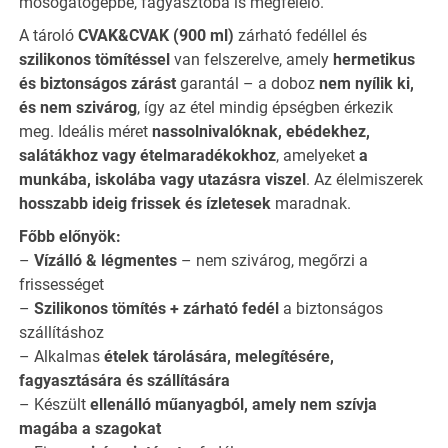
mosogatógépbe, fagyasztóba is megfelelő.
A tároló
CVAK&CVAK (900 ml)
zárható fedéllel és
szilikonos tömítéssel
van felszerelve, amely
hermetikus
és biztonságos zárást
garantál – a doboz
nem nyílik ki,
és nem szivárog
, így az étel mindig épségben érkezik
meg. Ideális méret
nassolnivalóknak, ebédekhez,
salátákhoz vagy ételmaradékokhoz
, amelyeket
a
munkába, iskolába vagy utazásra viszel
. Az élelmiszerek
hosszabb ideig frissek és ízletesek
maradnak.
Főbb előnyök:
–
Vízálló & légmentes
– nem szivárog, megőrzi a
frissességet
–
Szilikonos tömítés + zárható fedél
a biztonságos
szállításhoz
– Alkalmas
ételek tárolására, melegítésére,
fagyasztására és szállítására
– Készült
ellenálló műanyagból, amely nem szívja
magába a szagokat