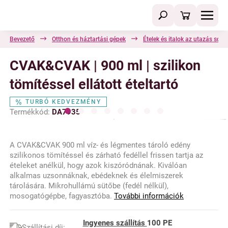
Bevezető
Otthon és háztartási gépek
Ételek és italok az utazás sorá
CVAK&CVAK | 900 ml | szilikon
tömítéssel ellátott ételtartó
TURBÓ KEDVEZMÉNY
Termékkód:
DA7935
A CVAK&CVAK 900 ml víz- és légmentes tároló edény
szilikonos tömítéssel és zárható fedéllel frissen tartja az
ételeket anélkül, hogy azok kiszóródnának. Kiválóan
alkalmas uzsonnáknak, ebédeknek és élelmiszerek
tárolására. Mikrohullámú sütőbe (fedél nélkül),
mosogatógépbe, fagyasztóba.
További információk
Ingyenes szállítás
100 PE
Szállítási díj: