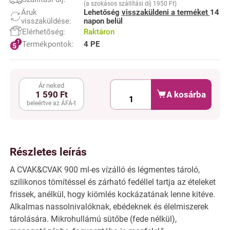
(a szokásos szállítási díj 1950 Ft)
Áruk
Lehetőség
visszaküldeni a terméket
14
visszaküldése:
napon belül
Elérhetőség:
Raktáron
Termékpontok:
4 PE
Ár neked
A kosárba
1 590 Ft
beleértve az ÁFÁ-t
Részletes leírás
A CVAK&CVAK 900 ml-es vízálló és légmentes tároló,
szilikonos tömítéssel és zárható fedéllel tartja az ételeket
frissek, anélkül, hogy kiömlés kockázatának lenne kitéve.
Alkalmas nassolnivalóknak, ebédeknek és élelmiszerek
tárolására. Mikrohullámú sütőbe (fede nélkül),