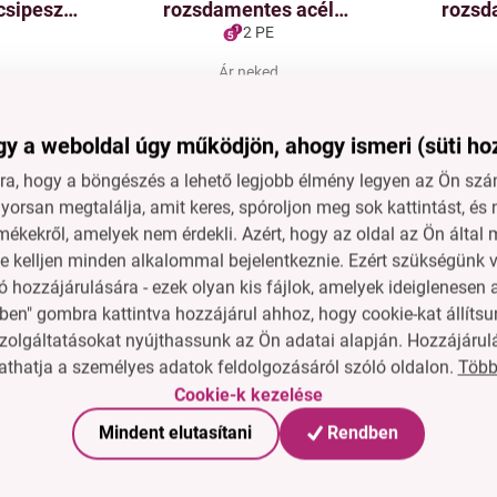
csipesz
rozsdamentes acél
rozsd
al | 38 cm
szeletelő és tálaló lapát
torta- é
2 PE
recés oldallal | 26 cm
éles bor
d
Ár neked
t
1 090 Ft
y a weboldal úgy működjön, ahogy ismeri (süti ho
ba
A kosárba
n
Raktáron
a, hogy a böngészés a lehető legjobb élmény legyen az Ön szám
orsan megtalálja, amit keres, spóroljon meg sok kattintást, és 
mékekről, amelyek nem érdekli. Azért, hogy az oldal az Ön álta
ne kelljen minden alkalommal bejelentkeznie. Ezért szükségünk v
 hozzájárulására - ezek olyan kis fájlok, amelyek ideiglenese
ben" gombra kattintva hozzájárul ahhoz, hogy cookie-kat állítsu
rendeles@dedraclub.
zolgáltatásokat nyújthassunk az Ön adatai alapján. Hozzájárul
van szükséged.
Több
thatja a személyes adatok feldolgozásáról szóló oldalon.
Cookie-k kezelése
Mindent elutasítani
Rendben
Cég
Tanúsítványok, díjak