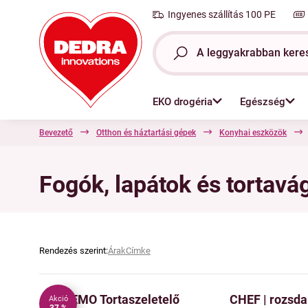
Ingyenes szállítás 100 PE
EKO drogéria
Egészség
Bevezető
Otthon és háztartási gépek
Konyhai eszközök
Fogók, lapátok és tortavá
Rendezés szerint:
Árak
Címke
CREMO Tortaszeletelő
CHEF | rozsd
Akció