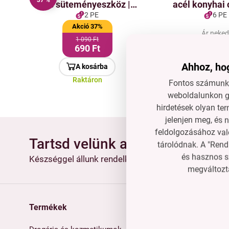
37 %
és süteményeszköz |
acél konyhai 
Recés oldallal a könnyű
szilikon lapokk
2 PE
6 PE
szeleteléshez
Akció 37%
Ár neke
1 090 Ft
2 690 F
690 Ft
Ahhoz, hog
A kosárba
A kosár
Raktáron
Raktáro
Fontos számunkr
weboldalunkon gy
hirdetések olyan ter
jelenjen meg, és 
feldolgozásához való
Tartsd velünk a kapcsolatot
tárolódnak. A "Rend
és hasznos s
Készséggel állunk rendelkezésedre, ha segítségre 
megváltozta
Termékek
Vásárlási útmutató