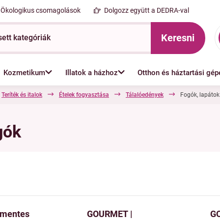
Ökologikus csomagolások
Dolgozz együtt a DEDRA-val
Keresni
Kozmetikum
Illatok a házhoz
Otthon és háztartási gép
Teríték és italok
Ételek fogyasztása
Tálalóedények
Fogók, lapátok
gók
amentes
GOURMET |
G