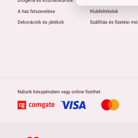
Drogéria és kozmetikumok
Katalógus
A ház felszerelése
Klubfeltételek
Dekorációk és játékok
Szállítás és fizetési m
Nálunk készpénzben vagy online fizethet