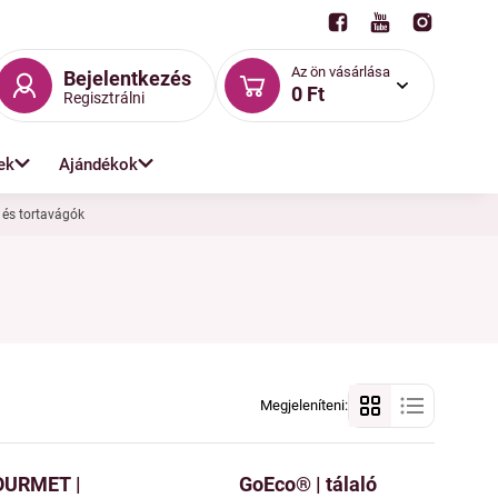
Az ön vásárlása
Bejelentkezés
0 Ft
Regisztrálni
ek
Ajándékok
 és tortavágók
Megjeleníteni:
OURMET |
GoEco® | tálaló