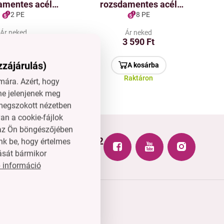
amentes acél
rozsdamentes acél
s sajtvágó lapát
lyukacsos csipesz | 25
2 PE
8 PE
dázattal | 24 cm
cm
Ár neked
Ár neked
1 090 Ft
3 590 Ft
zzájárulás)
A kosárba
A kosárba
Raktáron
Raktáron
ára. Azért, hogy
ne jelenjenek meg
l megszokott nézetben
an a cookie-fájlok
n az Ön böngészőjében
+3614451772
nk be, hogy értelmes
hu
H–P: 8-15 óra
ását bármikor
 információ
 és tagság