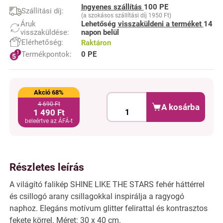
Ingyenes szállítás
100 PE
Szállítási díj:
(a szokásos szállítási díj 1950 Ft)
Áruk
Lehetőség
visszaküldeni a terméket
14
visszaküldése:
napon belül
Elérhetőség:
Raktáron
Termékpontok:
0 PE
Akció 68%
4 690 Ft
A kosárba
1 490 Ft
beleértve az ÁFÁ-t
Részletes leírás
A világító falikép SHINE LIKE THE STARS fehér háttérrel
és csillogó arany csillagokkal inspirálja a ragyogó
naphoz. Elegáns motívum glitter felirattal és kontrasztos
fekete körrel. Méret: 30 x 40 cm.