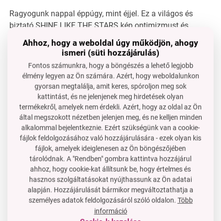
Ragyogunk nappal éppúgy, mint éjjel. Ez a világos és
biztató SHINE LIKE THE STARS kép optimizmust és
vágyat hoz arra, hogy megmutassuk a világnak belső
Ahhoz, hogy a weboldal úgy működjön, ahogy
fényünket. A fehér háttér arany csillagokkal tele van, és a
ismeri (süti hozzájárulás)
kiemelkedő fekete kör glitter felirattal modern és stílusos
Fontos számunkra, hogy a böngészés a lehető legjobb
kompozíciót alkot. Ideális olyan belső térhez, amely
élmény legyen az Ön számára. Azért, hogy weboldalunkon
pozitív és ízléses megjelenést szeretne.
gyorsan megtalálja, amit keres, spóroljon meg sok
kattintást, és ne jelenjenek meg hirdetések olyan
Digitális nyomtatás szilárd vászonra, amely szilárd MDF
termékekről, amelyek nem érdekli. Azért, hogy az oldal az Ön
kereten van rögzítve. Diszkrét GLITTER effektussal.
által megszokott nézetben jelenjen meg, és ne kelljen minden
Könnyen felakasztható. Méret: 30 x 40 cm.
alkalommal bejelentkeznie. Ezért szükségünk van a cookie-
fájlok feldolgozásához való hozzájárulására - ezek olyan kis
fájlok, amelyek ideiglenesen az Ön böngészőjében
tárolódnak. A "Rendben" gombra kattintva hozzájárul
ahhoz, hogy cookie-kat állítsunk be, hogy értelmes és
hasznos szolgáltatásokat nyújthassunk az Ön adatai
Van kérdése?
alapján. Hozzájárulását bármikor megváltoztathatja a
személyes adatok feldolgozásáról szóló oldalon.
Több
Lépjen velünk kapcsolatba
információ
OSSZA MEG: