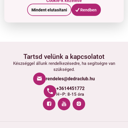
Cookie-k kezelése
Mindent elutasítani
Rendben
Tartsd velünk a kapcsolatot
Készséggel állunk rendelkezésedre, ha segítségre van
szükséged.
rendeles@dedraclub.hu
+3614451772
H–P: 8-15 óra