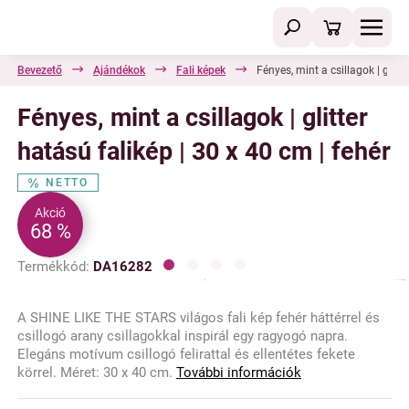
Bevezető
Ajándékok
Fali képek
Fényes, mint a csillagok | glitte
Fényes, mint a csillagok | glitter
hatású falikép | 30 x 40 cm | fehér
NETTO
Akció
68 %
Termékkód:
DA16282
A SHINE LIKE THE STARS világos fali kép fehér háttérrel és
csillogó arany csillagokkal inspirál egy ragyogó napra.
Elegáns motívum csillogó felirattal és ellentétes fekete
körrel. Méret: 30 x 40 cm.
További információk