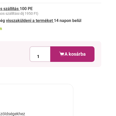
s szállítás
100 PE
os szállítási díj 1950 Ft)
ség
visszaküldeni a terméket
14 napon belül
on
A kosárba
 zöldségekhez