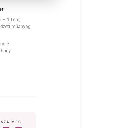
er
.
,5 – 10 cm,
edzett műanyag,
endje
, hogy
SSZA MEG: