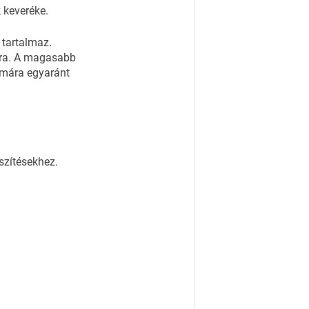
 keveréke.
 tartalmaz.
sára. A magasabb
ámára egyaránt
szítésekhez.