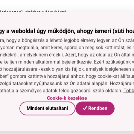
letlenszerű, eltérhet a fényképtől
y a weboldal úgy működjön, ahogy ismeri (süti ho
eleg, szappanos vízben mosd el, vagy tedd a mosogatógép fels
a, hogy a böngészés a lehető legjobb élmény legyen az Ön szám
nálóknak
orsan megtalálja, amit keres, spóroljon meg sok kattintást, és 
ákért enyhén szórd meg a tésztát liszttel a kiszúrás előtt.
mékekről, amelyek nem érdekli. Azért, hogy az oldal az Ön álta
ne kelljen minden alkalommal bejelentkeznie. Ezért szükségünk v
yümölcs- és zöldségdíszekhez gyermekek szülinapi partijához.
 hozzájárulására - ezek olyan kis fájlok, amelyek ideiglenese
takor ajánlott enyhén olajjal megkenni, hogy ne ragadjon.
ben" gombra kattintva hozzájárul ahhoz, hogy cookie-kat állítsu
zolgáltatásokat nyújthassunk az Ön adatai alapján. Hozzájárul
ámára is alkalmasak?
Több
thatja a személyes adatok feldolgozásáról szóló oldalon.
itelüknek köszönhetően biztonságosak, de felnőtt felügyeletét a
Cookie-k kezelése
eskalács tésztához?
Mindent elutasítani
Rendben
 tésztákat is elbírják, csak ajánlott őket enyhén meglisztezni.
 a színek?
tel véletlenszerű, eltérhet a fényképtől.