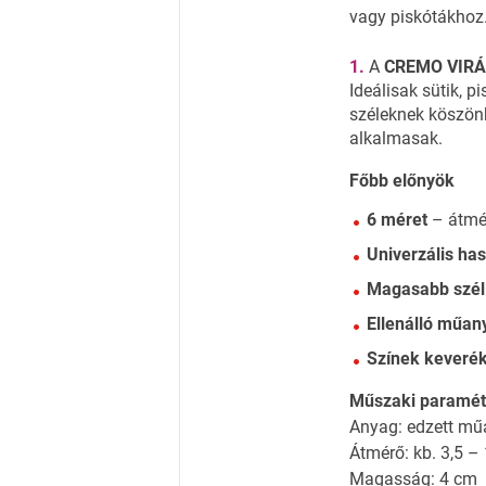
vagy piskótákhoz
A
CREMO VIRÁ
Ideálisak sütik, 
széleknek köszön
alkalmasak.
Főbb előnyök
6 méret
– átmér
Univerzális ha
Magasabb szél
Ellenálló műan
Színek keveré
Műszaki paramét
Anyag: edzett m
Átmérő: kb. 3,5 –
Magasság: 4 cm