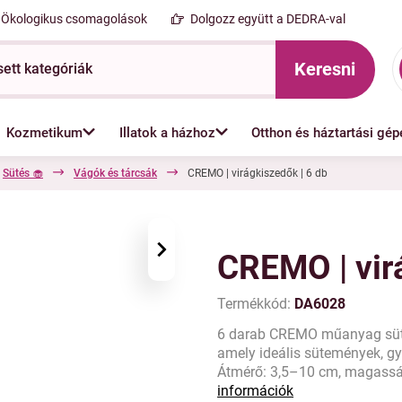
Ökologikus csomagolások
Dolgozz együtt a DEDRA-val
Keresni
Kozmetikum
Illatok a házhoz
Otthon és háztartási gép
Sütés 🧁
Vágók és tárcsák
CREMO | virágkiszedők | 6 db
›
CREMO | vir
Termékkód:
DA6028
6 darab CREMO műanyag sütem
amely ideális sütemények, g
Átmérő: 3,5–10 cm, magasság
információk