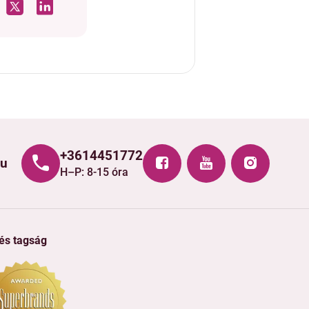
+3614451772
hu
H–P: 8-15 óra
 és tagság