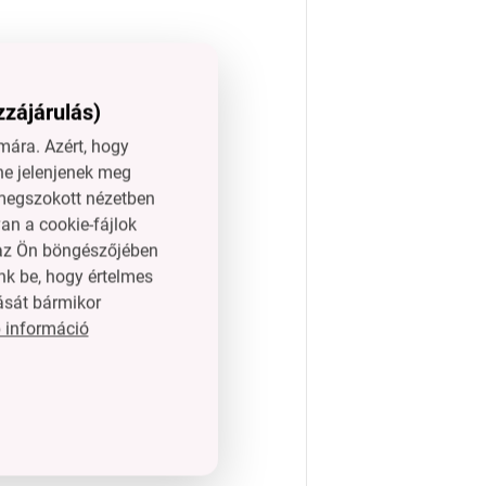
zzájárulás)
ő részébe.
ára. Azért, hogy
ne jelenjenek meg
l megszokott nézetben
an a cookie-fájlok
n az Ön böngészőjében
nk be, hogy értelmes
ását bármikor
 információ
jánljuk.