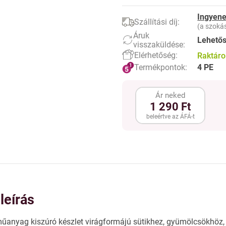
Ingyene
Szállítási díj:
(a szokás
Áruk
Lehető
visszaküldése:
Elérhetőség:
Raktár
Termékpontok:
4 PE
Ár neked
1 290 Ft
beleértve az ÁFÁ-t
leírás
anyag kiszúró készlet virágformájú sütikhez, gyümölcsökhöz,