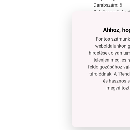
Darabszám: 6
Színösszetétel: vé
Karbantartás
Ahhoz, hog
Használat után m
Fontos számunkr
Tippek a felhasz
weboldalunkon gy
A tökéletes form
hirdetések olyan ter
jelenjen meg, és 
Használhatók g
feldolgozásához való
Fondán használa
tárolódnak. A "Rend
GYIK
és hasznos s
Kisgyermekek sz
megváltozta
Igen, műanyag kiv
Használható méz
Igen, a szilárdabb
Mindig ugyanazok
Nem, a színösszeté