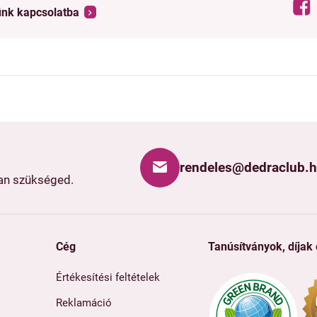
ünk kapcsolatba
rendeles@dedraclub.
van szükséged.
Cég
Tanúsítványok, díjak
Értékesítési feltételek
Reklamáció