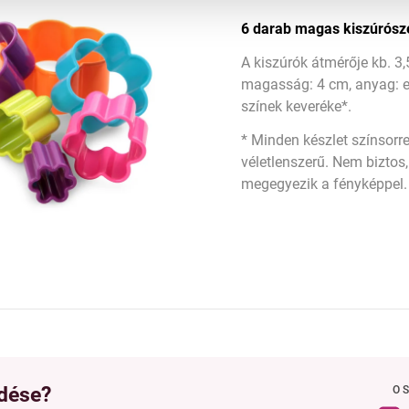
6 darab magas kiszúrósz
A kiszúrók átmérője kb. 3
magasság: 4 cm, anyag: 
színek keveréke*.
* Minden készlet színsorr
véletlenszerű. Nem biztos
megegyezik a fényképpel.
dése?
O