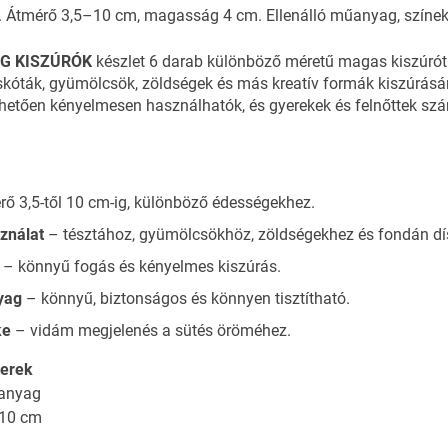
. Átmérő 3,5–10 cm, magasság 4 cm. Ellenálló műanyag, színek
G KISZÚRÓK
készlet 6 darab különböző méretű magas kiszúrót
piskóták, gyümölcsök, zöldségek és más kreatív formák kiszúrá
hetően kényelmesen használhatók, és gyerekek és felnőttek sz
ő 3,5-től 10 cm-ig, különböző édességekhez.
sználat
– tésztához, gyümölcsökhöz, zöldségekhez és fondán dí
– könnyű fogás és kényelmes kiszúrás.
yag
– könnyű, biztonságos és könnyen tisztítható.
ke
– vidám megjelenés a sütés öröméhez.
erek
űanyag
 10 cm