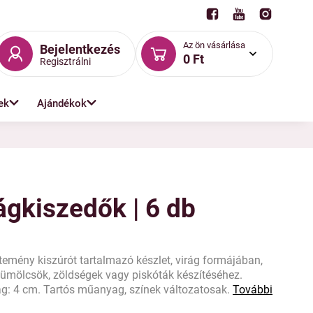
Az ön vásárlása
Bejelentkezés
0 Ft
Regisztrálni
ek
Ajándékok
ágkiszedők | 6 db
ény kiszúrót tartalmazó készlet, virág formájában,
yümölcsök, zöldségek vagy piskóták készítéséhez.
: 4 cm. Tartós műanyag, színek változatosak.
További