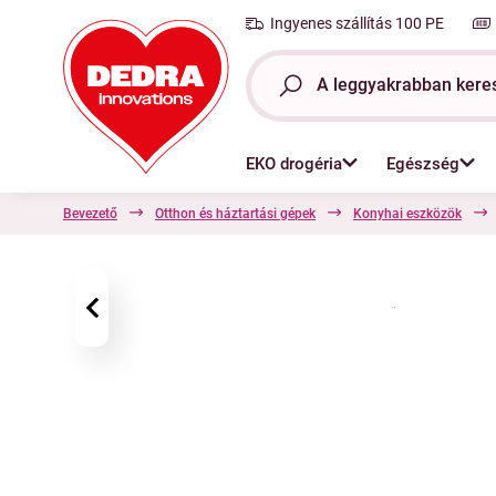
Ingyenes szállítás 100 PE
EKO drogéria
Egészség
Bevezető
Otthon és háztartási gépek
Konyhai eszközök
‹