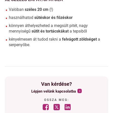
Valóban
széles 20 cm
(!)
használhatod
sütéskor és főzéskor
könnyen áthelyezheted a megsült pitét, nagy
mennyiségű
sütit és tortácskákat
a tepsiből
kényelmesen át tudod rakni a
felvágott zöldséget
a
serpenyőbe.
Van kérdése?
Lépjen velünk kapcsolatba
OSSZA MEG: