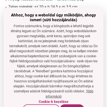
Teljes méretek: sz 20 × h 24,5 × m 3,5 cm
Szedőfelület: kb. 20 × 20 cm
Ahhoz, hogy a weboldal úgy működjön, ahogy
ismeri (süti hozzájárulás)
GYIK – gyakran ismételt kérdések
Fontos számunkra, hogy a böngészés a lehető legjobb
élmény legyen az Ön számára. Azért, hogy weboldalunkon
1. Mosható a spatula a mosogatógépben?
gyorsan megtalálja, amit keres, spóroljon meg sok
Igen, az rozsdamentes rész problémamentesen mosható
kattintást, és ne jelenjenek meg hirdetések olyan
a mosogatógépben. Hosszabb élettartam érdekében
termékekről, amelyek nem érdekli. Azért, hogy az oldal az Ön
ajánljuk a kézi mosogatást és gondos szárítást.
által megszokott nézetben jelenjen meg, és ne kelljen minden
alkalommal bejelentkeznie. Ezért szükségünk van a cookie-
2. Használható grillen is?
fájlok feldolgozásához való hozzájárulására - ezek olyan kis
Igen, a masszív rozsdamentes anyag magas
fájlok, amelyek ideiglenesen az Ön böngészőjében
hőmérsékleteket is elvisel, csak ügyelni kell a műanyag
tárolódnak. A "Rendben" gombra kattintva hozzájárul
nyélre, amelynek nem szabad közvetlenül a lánggal
ahhoz, hogy cookie-kat állítsunk be, hogy értelmes és
hasznos szolgáltatásokat nyújthassunk az Ön adatai
érintkeznie.
alapján. Hozzájárulását bármikor megváltoztathatja a
3. Manipulálhatok nehéz péksüteményekkel is?
személyes adatok feldolgozásáról szóló oldalon.
Több
Igen, a masszív rozsdamentes pengének köszönhetően
információ
nehéz tortákat, nagy pizzákat vagy több péksüteményt is
Cookie-k kezelése
egyidejűleg elbír.