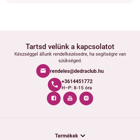
Tartsd velünk a kapcsolatot
Készséggel állunk rendelkezésedre, ha segítségre van
szükséged.
rendeles@dedraclub.hu
+3614451772
H–P: 8-15 óra
Termékek