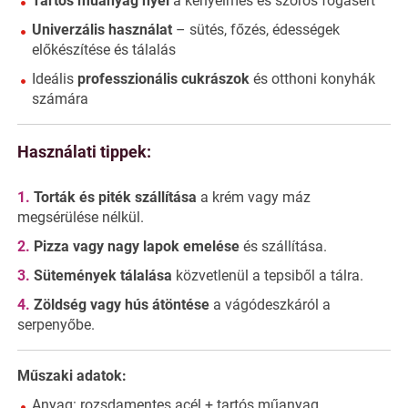
Tartós műanyag nyél
a kényelmes és szoros fogásért
Univerzális használat
– sütés, főzés, édességek
előkészítése és tálalás
Ideális
professzionális cukrászok
és otthoni konyhák
számára
Használati tippek:
Torták és piték szállítása
a krém vagy máz
megsérülése nélkül.
Pizza vagy nagy lapok emelése
és szállítása.
Sütemények tálalása
közvetlenül a tepsiből a tálra.
Zöldség vagy hús átöntése
a vágódeszkáról a
serpenyőbe.
Műszaki adatok:
Anyag: rozsdamentes acél + tartós műanyag