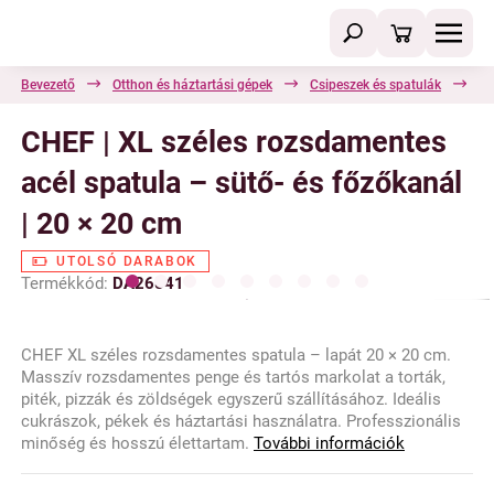
Bevezető
Otthon és háztartási gépek
Csipeszek és spatulák
CH
CHEF | XL széles rozsdamentes
acél spatula – sütő- és főzőkanál
| 20 × 20 cm
UTOLSÓ DARABOK
Termékkód:
DA26841
CHEF XL széles rozsdamentes spatula – lapát 20 × 20 cm.
Masszív rozsdamentes penge és tartós markolat a torták,
piték, pizzák és zöldségek egyszerű szállításához. Ideális
cukrászok, pékek és háztartási használatra. Professzionális
minőség és hosszú élettartam.
További információk