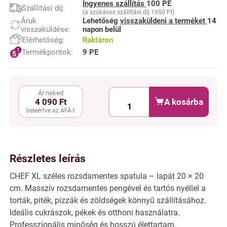
Ingyenes szállítás
100 PE
Szállítási díj:
(a szokásos szállítási díj 1950 Ft)
Áruk
Lehetőség
visszaküldeni a terméket
14
visszaküldése:
napon belül
Elérhetőség:
Raktáron
Termékpontok:
9 PE
Ár neked
A kosárba
4 090 Ft
beleértve az ÁFÁ-t
Részletes leírás
CHEF XL széles rozsdamentes spatula – lapát 20 × 20
cm. Masszív rozsdamentes pengével és tartós nyéllel a
torták, piték, pizzák és zöldségek könnyű szállításához.
Ideális cukrászok, pékek és otthoni használatra.
Professzionális minőség és hosszú élettartam.