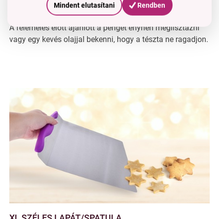
Mindent elutasítani
Rendben
4. Hogyan kerülhetem el a tészta ragadását?
A felemelés előtt ajánlott a pengét enyhén meglisztázni
vagy egy kevés olajjal bekenni, hogy a tészta ne ragadjon.
XL SZÉLES LAPÁT/SPATULA