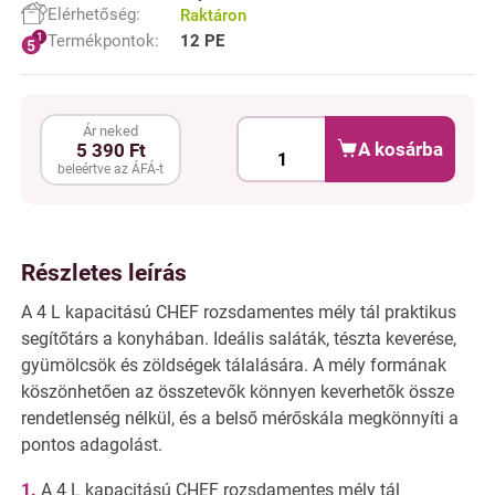
Elérhetőség:
Raktáron
Termékpontok:
12 PE
Ár neked
A kosárba
5 390 Ft
beleértve az ÁFÁ-t
Részletes leírás
A 4 L kapacitású CHEF rozsdamentes mély tál praktikus
segítőtárs a konyhában. Ideális saláták, tészta keverése,
gyümölcsök és zöldségek tálalására. A mély formának
köszönhetően az összetevők könnyen keverhetők össze
rendetlenség nélkül, és a belső mérőskála megkönnyíti a
pontos adagolást.
A 4 L kapacitású CHEF rozsdamentes mély tál