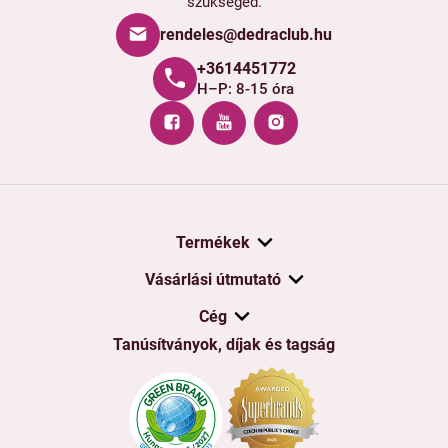
szükséged.
rendeles@dedraclub.hu
+3614451772
H–P: 8-15 óra
Termékek
Vásárlási útmutató
Cég
Tanúsítványok, díjak és tagság