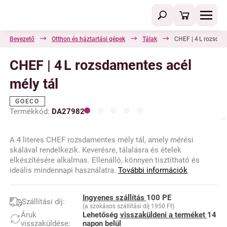
Bevezető
Otthon és háztartási gépek
Tálak
CHEF | 4 L rozsdam
CHEF | 4 L rozsdamentes acél
mély tál
GOECO
Termékkód:
DA27982
A 4 literes CHEF rozsdamentes mély tál, amely mérési
skálával rendelkezik. Keverésre, tálalásra és ételek
elkészítésére alkalmas. Ellenálló, könnyen tisztítható és
ideális mindennapi használatra.
További információk
Ingyenes szállítás
100 PE
Szállítási díj:
(a szokásos szállítási díj 1950 Ft)
Áruk
Lehetőség
visszaküldeni a terméket
14
visszaküldése:
napon belül