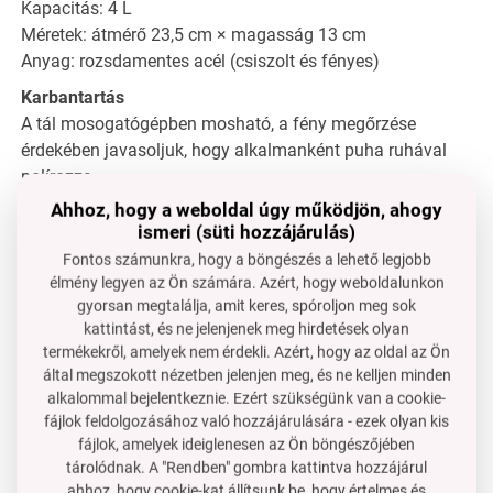
Kapacitás: 4 L
Méretek: átmérő 23,5 cm × magasság 13 cm
Anyag: rozsdamentes acél (csiszolt és fényes)
Karbantartás
A tál mosogatógépben mosható, a fény megőrzése
érdekében javasoljuk, hogy alkalmanként puha ruhával
polírozza.
Ahhoz, hogy a weboldal úgy működjön, ahogy
GYIK
ismeri (süti hozzájárulás)
Használható a tál a sütőben?
Fontos számunkra, hogy a böngészés a lehető legjobb
Nem, nem alkalmas sütésre.
élmény legyen az Ön számára. Azért, hogy weboldalunkon
Alkalmas savas ételek előkészítésére?
gyorsan megtalálja, amit keres, spóroljon meg sok
Igen, a minőségi rozsdamentes acél nem reagál a savas
kattintást, és ne jelenjenek meg hirdetések olyan
összetevőkkel.
termékekről, amelyek nem érdekli. Azért, hogy az oldal az Ön
Használható elektromos habverővel?
által megszokott nézetben jelenjen meg, és ne kelljen minden
Igen, a robusztus felépítés képes elviselni az intenzív
alkalommal bejelentkeznie. Ezért szükségünk van a cookie-
fájlok feldolgozásához való hozzájárulására - ezek olyan kis
habverést.
fájlok, amelyek ideiglenesen az Ön böngészőjében
tárolódnak. A "Rendben" gombra kattintva hozzájárul
ahhoz, hogy cookie-kat állítsunk be, hogy értelmes és