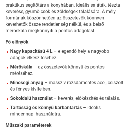
praktikus segítőtárs a konyhában. Ideális saláták, tészta
keverése, gyümölcsök és zöldségek tálalására. A mély
formának köszönhetően az összetevők könnyen
keverhetők össze rendetlenség nélkül, és a belső
mérőskála megkönnyíti a pontos adagolást.
Fő előnyök
Nagy kapacitású 4 L
– elegendő hely a nagyobb
adagok elkészítéséhez.
Mérőskála
– az összetevők könnyű és pontos
méréséhez.
Minőségi anyag
– masszív rozsdamentes acél, csiszolt
és fényes kivitelben.
Sokoldalú használat
– keverés, előkészítés és tálalás.
Tartósság és könnyű karbantartás
– ideális
mindennapi használatra.
Műszaki paraméterek