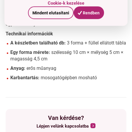
készültek, amely ellenáll a mosogatógépben való
Cookie-k kezelése
mosásnak.
Mindent elutasítani
Rendben
Stólozhatók a formák?
Igen, helytakarékosság érdekében
egymásra helyezhetők.
Technikai információk
A készletben található db:
3 forma + füllel ellátott tábla
Egy forma mérete:
szélesség 10 cm × mélység 5 cm ×
magasság 4,5 cm
Anyag:
erős műanyag
Karbantartás:
mosogatógépben mosható
Van kérdése?
Lépjen velünk kapcsolatba