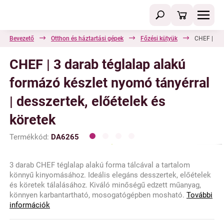
Bevezető
Otthon és háztartási gépek
Főzési kütyük
CHEF | 3 d
CHEF | 3 darab téglalap alakú
formázó készlet nyomó tányérral
| desszertek, előételek és
köretek
Termékkód:
DA6265
3 darab CHEF téglalap alakú forma tálcával a tartalom
könnyű kinyomásához. Ideális elegáns desszertek, előételek
és köretek tálalásához. Kiváló minőségű edzett műanyag,
könnyen karbantartható, mosogatógépben mosható.
További
információk