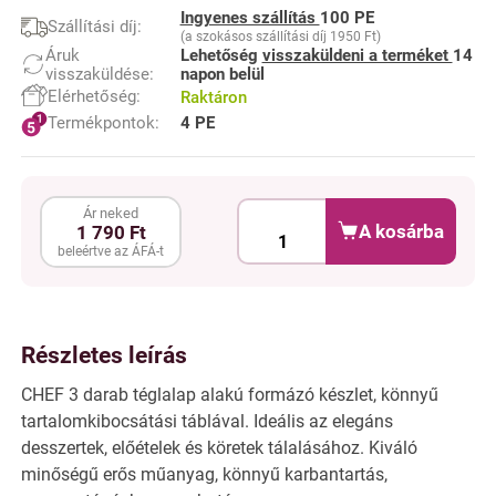
Ingyenes szállítás
100 PE
Szállítási díj:
(a szokásos szállítási díj 1950 Ft)
Áruk
Lehetőség
visszaküldeni a terméket
14
visszaküldése:
napon belül
Elérhetőség:
Raktáron
Termékpontok:
4 PE
Ár neked
A kosárba
1 790 Ft
beleértve az ÁFÁ-t
Részletes leírás
CHEF 3 darab téglalap alakú formázó készlet, könnyű
tartalomkibocsátási táblával. Ideális az elegáns
desszertek, előételek és köretek tálalásához. Kiváló
minőségű erős műanyag, könnyű karbantartás,