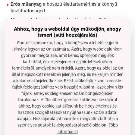
Erős műanyag
a hosszú élettartamért és a könnyű
tisztíthatóságért.
Mosogatógépben mosható
– fáradság nélküli
karbantartás.
Ahhoz, hogy a weboldal úgy működjön, ahogy
ismeri (süti hozzájárulás)
Többcélú használat
otthoni és professzionális
Fontos számunkra, hogy a böngészés a lehető legjobb
konyhában.
élmény legyen az Ön számára. Azért, hogy weboldalunkon
Használat és tippek a felhasználóknak
gyorsan megtalálja, amit keres, spóroljon meg sok
kattintást, és ne jelenjenek meg hirdetések olyan
A tartalom nem tapadásának érdekében ajánljuk, hogy
termékekről, amelyek nem érdekli. Azért, hogy az oldal az Ön
a formát használat előtt egy kicsit olajozza be, vagy
által megszokott nézetben jelenjen meg, és ne kelljen minden
étkezési fóliával bélelje ki.
alkalommal bejelentkeznie. Ezért szükségünk van a cookie-
fájlok feldolgozásához való hozzájárulására - ezek olyan kis
Sós és édes ételek rétegezésére is használható.
fájlok, amelyek ideiglenesen az Ön böngészőjében
Kiváló ételek stílusának és fényképezésének.
tárolódnak. A "Rendben" gombra kattintva hozzájárul
ahhoz, hogy cookie-kat állítsunk be, hogy értelmes és
GYIK
hasznos szolgáltatásokat nyújthassunk az Ön adatai
Használhatom a formákat sütéshez?
Nem, hideg
alapján. Hozzájárulását bármikor megváltoztathatja a
elkészítésre és formázásra készültek.
személyes adatok feldolgozásáról szóló oldalon.
Több
Moshatóak mosogatógépben?
Igen, erős műanyagból
információ