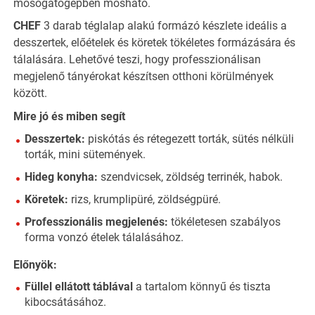
mosogatógépben mosható.
CHEF
3 darab téglalap alakú formázó készlete ideális a
desszertek, előételek és köretek tökéletes formázására és
tálalására. Lehetővé teszi, hogy professzionálisan
megjelenő tányérokat készítsen otthoni körülmények
között.
Mire jó és miben segít
Desszertek:
piskótás és rétegezett torták, sütés nélküli
torták, mini sütemények.
Hideg konyha:
szendvicsek, zöldség terrinék, habok.
Köretek:
rizs, krumplipüré, zöldségpüré.
Professzionális megjelenés:
tökéletesen szabályos
forma vonzó ételek tálalásához.
Előnyök:
Füllel ellátott táblával
a tartalom könnyű és tiszta
kibocsátásához.