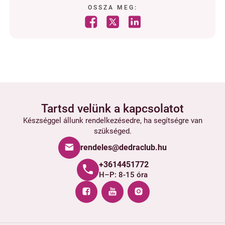
OSSZA MEG:
Tartsd velünk a kapcsolatot
Készséggel állunk rendelkezésedre, ha segítségre van
szükséged.
rendeles@dedraclub.hu
+3614451772
H–P: 8-15 óra