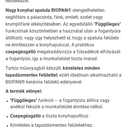
rendelkezik.
Nagy konyhai spatula BIOPAN®
elengedhetetlen
segítőtárs a palacsinta, fánk, omlett, szelet vagy
krumplifánk elkészítésében. Az egyedülálló
"Függőleges"
funkciónak köszönhetően a használat után a fogantyúra
állítható, vagy úgy helyezhető el, hogy a spatula felülete
ne érintkezzen a konyhapulccal. A praktikus
csepegésgátló
megakadályozza a folyadékok elfolyását
a fogantyún, így a munkafelület tiszta marad.
Tartós műanyagból készült,
kíméletes minden
tapadásmentes felülettel
, ezért ideálisan alkalmazható a
BIOPAN® kerámia felületű edényeivel.
A termék előnyei:
"Függőleges"
funkció – a fogantyúra állítva vagy
anélkül fekszik a munkafelület érintése nélkül.
Csepegésgátló
a tiszta konyhapulthoz.
Kíméletes a tapadásmentes felületekhez.