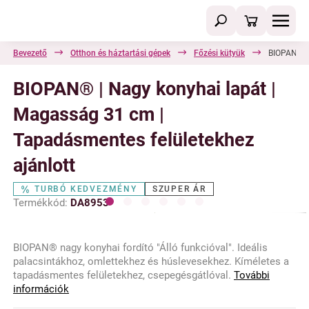
Bevezető
Otthon és háztartási gépek
Főzési kütyük
BIOPAN® | 
BIOPAN® | Nagy konyhai lapát |
Magasság 31 cm |
Tapadásmentes felületekhez
ajánlott
TURBÓ KEDVEZMÉNY
SZUPER ÁR
Termékkód:
DA8953
BIOPAN® nagy konyhai fordító "Álló funkcióval". Ideális
palacsintákhoz, omlettekhez és húslevesekhez. Kíméletes a
tapadásmentes felületekhez, csepegésgátlóval.
További
információk