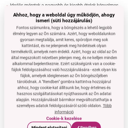
Ideális méretek a nagyobb és kisebb ételek kényelmes
megfordításához.
Ahhoz, hogy a weboldal úgy működjön, ahogy
ismeri (süti hozzájárulás)
Tartós és könnyű műanyag hosszú élettartammal.
Fontos számunkra, hogy a böngészés a lehető legjobb
Műszaki adatok:
élmény legyen az Ön számára. Azért, hogy weboldalunkon
gyorsan megtalálja, amit keres, spóroljon meg sok
Magasság: 31,2 cm
kattintást, és ne jelenjenek meg hirdetések olyan
A spatula felülete: 9 × 9,5 cm
termékekről, amelyek nem érdekli. Azért, hogy az oldal az Ön
által megszokott nézetben jelenjen meg, és ne kelljen minden
Anyag: tartós műanyag
alkalommal bejelentkeznie. Ezért szükségünk van a cookie-
fájlok feldolgozásához való hozzájárulására - ezek olyan kis
Használati tippek:
fájlok, amelyek ideiglenesen az Ön böngészőjében
tárolódnak. A "Rendben" gombra kattintva hozzájárul
Tökéletes palacsinta megforgatására, anélkül hogy
ahhoz, hogy cookie-kat állítsunk be, hogy értelmes és
elszakadna.
hasznos szolgáltatásokat nyújthassunk az Ön adatai
Alkalmas omlett tálalására, mivel a csepegésgátlónak
alapján. Hozzájárulását bármikor megváltoztathatja a
köszönhetően nem csepeg olaj vagy lé.
személyes adatok feldolgozásáról szóló oldalon.
Több
információ
Ideális sült ételekhez és sült zöldségekhez.
Cookie-k kezelése
Mindent elutasítani
Rendben