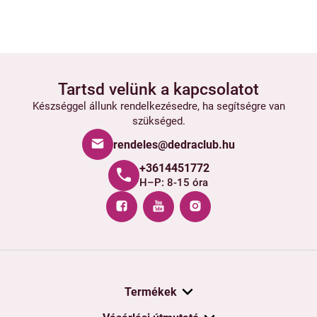
Tartsd velünk a kapcsolatot
Készséggel állunk rendelkezésedre, ha segítségre van
szükséged.
rendeles@dedraclub.hu
+3614451772
H–P: 8-15 óra
Termékek