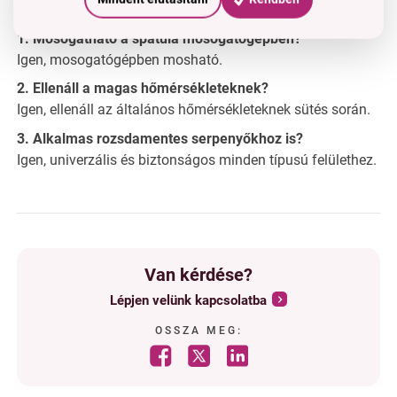
GYIK – Gyakran ismételt kérdések:
1. Mosogatható a spatula mosogatógépben?
Igen, mosogatógépben mosható.
2. Ellenáll a magas hőmérsékleteknek?
Igen, ellenáll az általános hőmérsékleteknek sütés során.
3. Alkalmas rozsdamentes serpenyőkhoz is?
Igen, univerzális és biztonságos minden típusú felülethez.
Van kérdése?
Lépjen velünk kapcsolatba
OSSZA MEG: