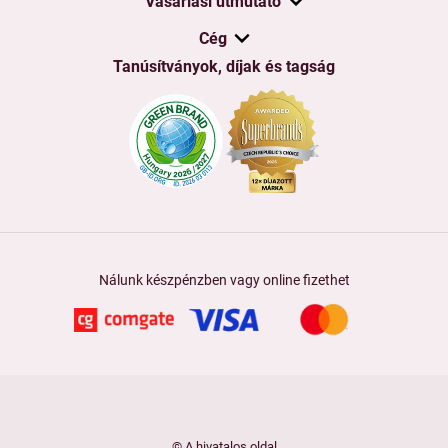
Vásárlási útmutató
Cég
Tanúsítványok, díjak és tagság
Nálunk készpénzben vagy online fizethet
© A hivatalos oldal