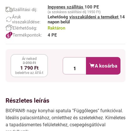
Ingyenes szállítás
100 PE
Szállítási díj:
(a szokásos szállítási díj 1950 Ft)
Áruk
Lehetőség
visszaküldeni a terméket
14
visszaküldése:
napon belül
Elérhetőség:
Raktáron
Termékpontok:
4 PE
Ár neked
3 090 Ft
A kosárba
1 790 Ft
beleértve az ÁFÁ-t
Részletes leírás
BIOPAN® nagy konyhai spatula "Függőleges" funkcióval.
Ideális palacsintához, omletthez és szeletekhez. Kíméletes
a tapadásmentes felületekhez, csepegésgátlóval