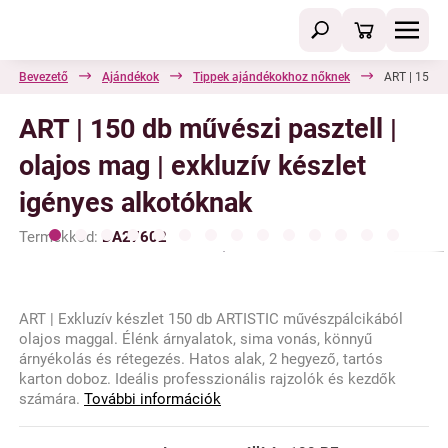
Bevezető
Ajándékok
Tippek ajándékokhoz nőknek
ART | 150 d
ART | 150 db művészi pasztell |
olajos mag | exkluzív készlet
igényes alkotóknak
Termékkód:
DA27602
ART | Exkluzív készlet 150 db ARTISTIC művészpálcikából
olajos maggal. Élénk árnyalatok, sima vonás, könnyű
árnyékolás és rétegezés. Hatos alak, 2 hegyező, tartós
karton doboz. Ideális professzionális rajzolók és kezdők
számára.
További információk