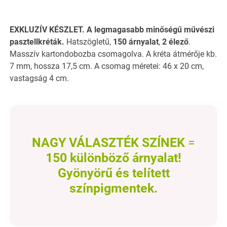
EXKLUZÍV KÉSZLET. A legmagasabb minőségű művészi
pasztellkréták.
Hatszögletű,
150 árnyalat
,
2 élező
.
Masszív kartondobozba csomagolva. A kréta átmérője kb.
7 mm, hossza 17,5 cm. A csomag méretei: 46 x 20 cm,
vastagság 4 cm.
NAGY VÁLASZTÉK
SZÍNEK
=
150 különböző árnyalat
!
Gyönyörű és telített
színpigmentek.