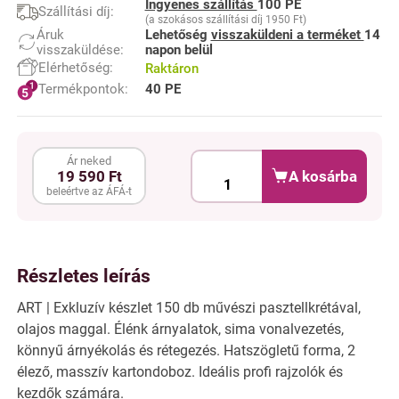
Ingyenes szállítás
100 PE
Szállítási díj:
(a szokásos szállítási díj 1950 Ft)
Áruk
Lehetőség
visszaküldeni a terméket
14
visszaküldése:
napon belül
Elérhetőség:
Raktáron
Termékpontok:
40 PE
Ár neked
A kosárba
19 590 Ft
beleértve az ÁFÁ-t
Részletes leírás
ART | Exkluzív készlet 150 db művészi pasztellkrétával,
olajos maggal. Élénk árnyalatok, sima vonalvezetés,
könnyű árnyékolás és rétegezés. Hatszögletű forma, 2
élező, masszív kartondoboz. Ideális profi rajzolók és
kezdők számára.