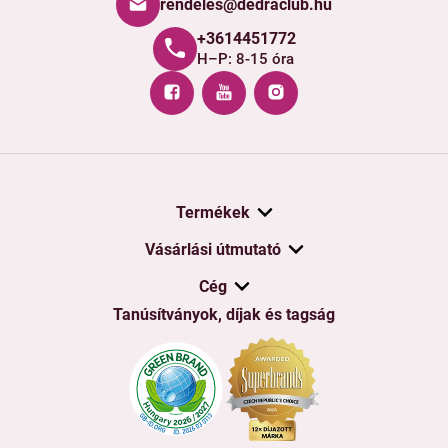
rendeles@dedraclub.hu
+3614451772
H–P: 8-15 óra
Termékek
Vásárlási útmutató
Cég
Tanúsítványok, díjak és tagság