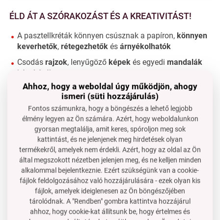
ÉLD ÁT A SZÓRAKOZÁST ÉS A KREATIVITÁST!
A pasztellkréták könnyen csúsznak a papíron,
könnyen
keverhetők
,
rétegezhetők
és
árnyékolhatók
Csodás
rajzok
, lenyűgöző
képek
és egyedi
mandalák
készítéséhez
Ahhoz, hogy a weboldal úgy működjön, ahogy
ismeri (süti hozzájárulás)
Fontos számunkra, hogy a böngészés a lehető legjobb
élmény legyen az Ön számára. Azért, hogy weboldalunkon
gyorsan megtalálja, amit keres, spóroljon meg sok
kattintást, és ne jelenjenek meg hirdetések olyan
GYÖNYÖRŰ
TELJES
ÉS
termékekről, amelyek nem érdekli. Azért, hogy az oldal az Ön
FÉNYES SZÍNEK!
által megszokott nézetben jelenjen meg, és ne kelljen minden
alkalommal bejelentkeznie. Ezért szükségünk van a cookie-
fájlok feldolgozásához való hozzájárulására - ezek olyan kis
fájlok, amelyek ideiglenesen az Ön böngészőjében
tárolódnak. A "Rendben" gombra kattintva hozzájárul
ahhoz, hogy cookie-kat állítsunk be, hogy értelmes és