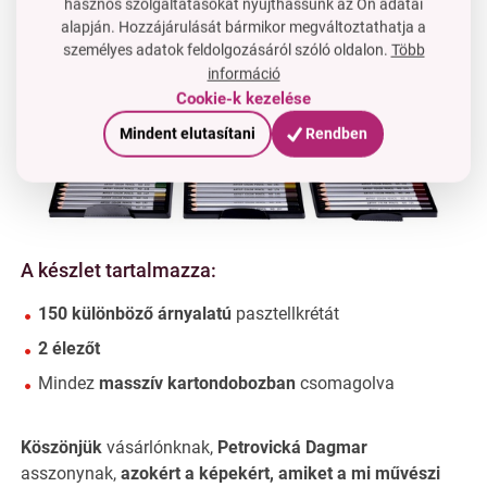
hasznos szolgáltatásokat nyújthassunk az Ön adatai
alapján. Hozzájárulását bármikor megváltoztathatja a
személyes adatok feldolgozásáról szóló oldalon.
Több
információ
Cookie-k kezelése
Mindent elutasítani
Rendben
A készlet tartalmazza:
150 különböző árnyalatú
pasztellkrétát
2 élezőt
Mindez
masszív kartondobozban
csomagolva
Köszönjük
vásárlónknak,
Petrovická Dagmar
asszonynak,
azokért a képekért,
amiket
a mi
művészi