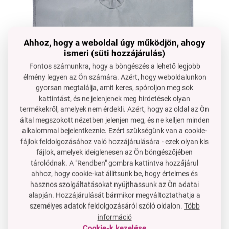
Ahhoz, hogy a weboldal úgy működjön, ahogy
ismeri (süti hozzájárulás)
Fontos számunkra, hogy a böngészés a lehető legjobb
élmény legyen az Ön számára. Azért, hogy weboldalunkon
gyorsan megtalálja, amit keres, spóroljon meg sok
kattintást, és ne jelenjenek meg hirdetések olyan
termékekről, amelyek nem érdekli. Azért, hogy az oldal az Ön
által megszokott nézetben jelenjen meg, és ne kelljen minden
alkalommal bejelentkeznie. Ezért szükségünk van a cookie-
fájlok feldolgozásához való hozzájárulására - ezek olyan kis
fájlok, amelyek ideiglenesen az Ön böngészőjében
tárolódnak. A "Rendben" gombra kattintva hozzájárul
ahhoz, hogy cookie-kat állítsunk be, hogy értelmes és
hasznos szolgáltatásokat nyújthassunk az Ön adatai
Van kérdése?
alapján. Hozzájárulását bármikor megváltoztathatja a
személyes adatok feldolgozásáról szóló oldalon.
Több
Lépjen velünk kapcsolatba
információ
OSSZA MEG:
Cookie-k kezelése