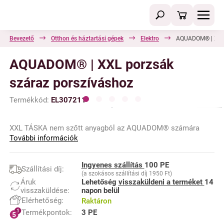
Bevezető
Otthon és háztartási gépek
Elektro
AQUADOM® | XXL 
AQUADOM® | XXL porzsák
száraz porszíváshoz
Termékkód:
EL307211
XXL TÁSKA nem szőtt anyagból az AQUADOM® számára
További információk
Ingyenes szállítás
100 PE
Szállítási díj:
(a szokásos szállítási díj 1950 Ft)
Áruk
Lehetőség
visszaküldeni a terméket
14
visszaküldése:
napon belül
Elérhetőség:
Raktáron
Termékpontok:
3 PE