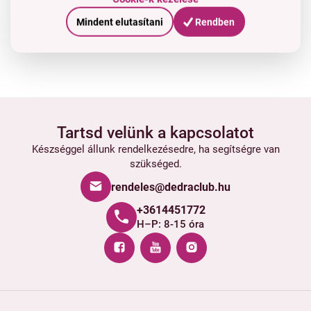
Mindent elutasítani
Rendben
Tartsd velünk a kapcsolatot
Készséggel állunk rendelkezésedre, ha segítségre van
szükséged.
rendeles@dedraclub.hu
+3614451772
H–P: 8-15 óra