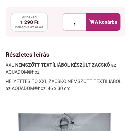
Ár neked
A kosárba
1 290 Ft
beleértve az ÁFÁ-t
Részletes leírás
XXL
NEMSZŐTT TEXTÍLIÁBÓL KÉSZÜLT ZACSKÓ
az
AQUADOM®hoz
HELYETTESÍTŐ XXL ZACSKÓ NEMSZŐTT TEXTÍLIÁBÓL
az AQUADOM®hoz, 46 x 30 cm.