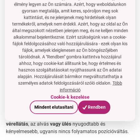
élmény legyen az Ön számára. Azért, hogy weboldalunkon
gyorsan megtalálja, amit keres, spóroljon meg sok
ANATOMIXX® memóriahab
kattintást, és ne jelenjenek meg hirdetések olyan
A memóriahabot (memóriahab) a NASA fejlesztette ki a
termékekről, amelyek nem érdekli. Azért, hogy az oldal az Ön
űrkutatás igényei alapján. Az ANATOMIXX® memóriahab
által megszokott nézetben jelenjen meg, és ne kelljen minden
képes
másolni a testet
az
ember súlya
alapján (a hab
alkalommal bejelentkeznie. Ezért szükségünk van a cookie-
alkalmazkodik a testhez), és egyidejűleg ez a hab
reagál
fájlok feldolgozásához való hozzájárulására - ezek olyan kis
az emberi testhőmérsékletre
is.
fájlok, amelyek ideiglenesen az Ön böngészőjében
tárolódnak. A "Rendben" gombra kattintva hozzájárul
ahhoz, hogy cookie-kat állítsunk be, hogy értelmes és
Az ANATOMIXX® memóriahab a test által felmelegítve
hasznos szolgáltatásokat nyújthassunk az Ön adatai
megpuhul, és a „
lassú visszatérés az eredeti állapotba
”
alapján. Hozzájárulását bármikor megváltoztathatja a
hatásának köszönhetően csökkenti a nyomást a kiemelt
személyes adatok feldolgozásáról szóló oldalon.
Több
pontokon, és megakadályozza a kellemetlen nyomásokat
információ
és felfekvéseket.
Cookie-k kezelése
Az ANATOMIXX® memóriahab egy
forradalmi anyag
,
Mindent elutasítani
Rendben
amelyet a legjobb matracokhoz vagy anatómiai
párnákhoz sikeresen alkalmaznak. Ezért
javul a
vérellátás
, az alvás
vagy ülés
nyugodtabb és
kényelmesebb, ugyanis nincs folyamatos pozícióváltás.