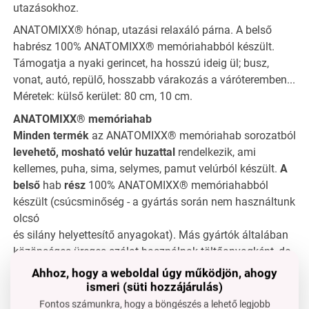
utazásokhoz.
ANATOMIXX® hónap, utazási relaxáló párna. A belső
habrész 100% ANATOMIXX® memóriahabból készült.
Támogatja a nyaki gerincet, ha hosszú ideig ül; busz,
vonat, autó, repülő, hosszabb várakozás a váróteremben...
Méretek: külső kerület: 80 cm, 10 cm.
ANATOMIXX® memóriahab
Minden termék
az ANATOMIXX® memóriahab sorozatból
levehető, mosható velúr huzattal
rendelkezik, ami
kellemes, puha, sima, selymes, pamut velúrból készült.
A
belső
hab
rész
100% ANATOMIXX® memóriahabból
készült (csúcsminőség - a gyártás során nem használtunk
olcsó
és silány helyettesítő anyagokat). Más gyártók általában
közönséges üreges szálat használnak töltőanyagként, de
ez összenyomódik, és egy hónap után már nem tölti be a
Ahhoz, hogy a weboldal úgy működjön, ahogy
funkcióját. Ahogyan az FC márkánál szokás, mindig csak
ismeri (süti hozzájárulás)
a legjobb anyagot választjuk!
Fontos számunkra, hogy a böngészés a lehető legjobb