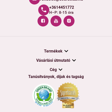
+3614451772
H–P: 8-15 óra
Termékek
Vásárlási útmutató
Cég
Tanúsítványok, díjak és tagság