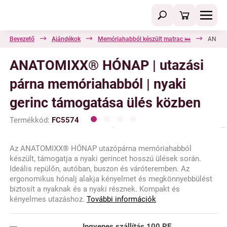
Bevezető
Ajándékok
Memóriahabból készült matrac 🛌
ANATOM
ANATOMIXX® HÓNAP | utazási
párna memóriahabból | nyaki
gerinc támogatása ülés közben
Termékkód:
FC5574
Az ANATOMIXX® HÓNAP utazópárna memóriahabból
készült, támogatja a nyaki gerincet hosszú ülések során.
Ideális repülőn, autóban, buszon és váróteremben. Az
ergonomikus hónalj alakja kényelmet és megkönnyebbülést
biztosít a nyaknak és a nyaki résznek. Kompakt és
kényelmes utazáshoz.
További információk
Ingyenes szállítás
100 PE