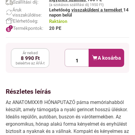
Szállítási díj:
(a szokásos szállítási díj 1950 Ft)
Áruk
Lehetőség
visszaküldeni a terméket
14
visszaküldése:
napon belül
Elérhetőség:
Raktáron
Termékpontok:
20 PE
Ár neked
A kosárba
8 990 Ft
beleértve az ÁFÁ-t
Részletes leírás
Az ANATOMIXX® HÓNAPUTAZÓ párna memóriahabból
készült, amely támogatja a nyaki gerincet hosszú üléskor.
Ideális repülőn, autóban, buszon és várótermekben. Az
ergonomikus, hónap alakú forma kényelmet és enyhülést
biztosít a nyaknak és a vállnak. Kompakt és kényelmes az