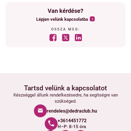
Van kérdése?
Lépjen velünk kapcsolatba
OSSZA MEG:
Tartsd velünk a kapcsolatot
Készséggel állunk rendelkezésedre, ha segítségre van
szükséged.
rendeles@dedraclub.hu
+3614451772
H–P: 8-15 óra