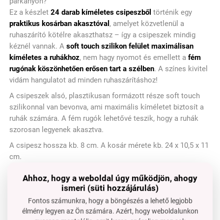
párkányon?
Ez a készlet
24 darab kíméletes csipeszből
történik egy
praktikus kosárban akasztóval
, amelyet közvetlenül a
ruhaszárító kötélre akaszthatsz – így a csipeszek mindig
kéznél vannak. A
soft touch szilikon felület maximálisan
kíméletes a ruhákhoz
, nem hagy nyomot és emellett a
fém
rugónak köszönhetően erősen tart a szélben
. A színes kivitel
vidám hangulatot ad minden ruhaszárításhoz!
A csipeszek alsó, plasztikusan formázott része soft touch
szilikonnal van bevonva, ami maximális kíméletet biztosít a
ruhák számára. A fém rugók lehetővé teszik, hogy a ruhák
szorosan legyenek akasztva.
A csipesz hossza kb. 8 cm. A kosár mérete kb. 24 x 10,5 x 11
cm.
Ahhoz, hogy a weboldal úgy működjön, ahogy
ismeri (süti hozzájárulás)
Fontos számunkra, hogy a böngészés a lehető legjobb
A kosárhoz praktikus
élmény legyen az Ön számára. Azért, hogy weboldalunkon