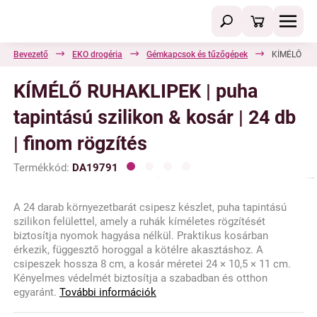
Bevezető
EKO drogéria
Gémkapcsok és tűzőgépek
KÍMÉLŐ RUHA
KÍMÉLŐ RUHAKLIPEK | puha
tapintású szilikon & kosár | 24 db
| finom rögzítés
Termékkód:
DA19791
A 24 darab környezetbarát csipesz készlet, puha tapintású
szilikon felülettel, amely a ruhák kíméletes rögzítését
biztosítja nyomok hagyása nélkül. Praktikus kosárban
érkezik, függesztő horoggal a kötélre akasztáshoz. A
csipeszek hossza 8 cm, a kosár méretei 24 × 10,5 × 11 cm.
Kényelmes védelmét biztosítja a szabadban és otthon
egyaránt.
További információk