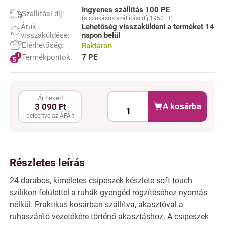
Ingyenes szállítás
100 PE
Szállítási díj:
(a szokásos szállítási díj 1950 Ft)
Áruk
Lehetőség
visszaküldeni a terméket
14
visszaküldése:
napon belül
Elérhetőség:
Raktáron
Termékpontok:
7 PE
Ár neked
A kosárba
3 090 Ft
beleértve az ÁFÁ-t
Részletes leírás
24 darabos, kíméletes csipeszek készlete soft touch
szilikon felülettel a ruhák gyengéd rögzítéséhez nyomás
nélkül. Praktikus kosárban szállítva, akasztóval a
ruhaszárító vezetékére történő akasztáshoz. A csipeszek