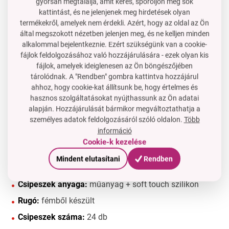
gyorsan megtalálja, amit keres, spóroljon meg sok
akasztó a
kattintást, és ne jelenjenek meg hirdetések olyan
ruhaszárítóhoz....
termékekről, amelyek nem érdekli. Azért, hogy az oldal az Ön
által megszokott nézetben jelenjen meg, és ne kelljen minden
alkalommal bejelentkeznie. Ezért szükségünk van a cookie-
fájlok feldolgozásához való hozzájárulására - ezek olyan kis
Fő előnyök
fájlok, amelyek ideiglenesen az Ön böngészőjében
Soft touch szilikon – kíméletes a finom ruhákhoz
tárolódnak. A "Rendben" gombra kattintva hozzájárul
ahhoz, hogy cookie-kat állítsunk be, hogy értelmes és
Praktikus kosár akasztóval – a csipeszek mindig kéznél
hasznos szolgáltatásokat nyújthassunk az Ön adatai
Fém rugók – biztos rögzítés kültéren is
alapján. Hozzájárulását bármikor megváltoztathatja a
személyes adatok feldolgozásáról szóló oldalon.
Több
Színes készlet, amely élményé teszi a ruhaszárítást
információ
Ideális szárítókhoz, vezetékekhez és kültéri
Cookie-k kezelése
használathoz
Mindent elutasítani
Rendben
Technikai paraméterek
Csipeszek anyaga:
műanyag + soft touch szilikon
Rugó:
fémből készült
Csipeszek száma:
24 db