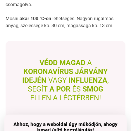
csomagolva.
Mosni
akár 100 °C-on
lehetséges. Nagyon rugalmas
anyag, szélessége kb. 30 cm, magassága kb. 13 cm.
VÉDD MAGAD
A
KORONAVÍRUS JÁRVÁNY
IDEJÉN
VAGY
INFLUENZA
,
SEGÍT
A POR
ÉS
SMOG
ELLEN A LÉGTÉRBEN!
Ahhoz, hogy a weboldal úgy működjön, ahogy
ismeri (süti hozzájárulás)