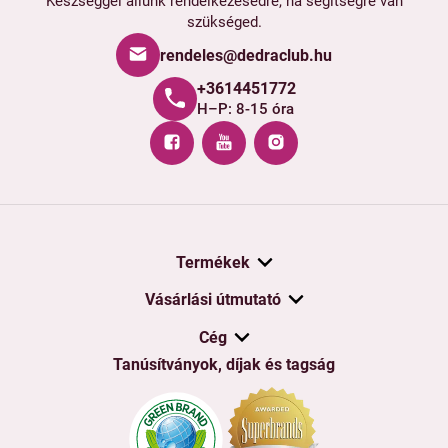
Készséggel állunk rendelkezésedre, ha segítségre van
szükséged.
rendeles@dedraclub.hu
+3614451772
H–P: 8-15 óra
Termékek
Vásárlási útmutató
Cég
Tanúsítványok, díjak és tagság