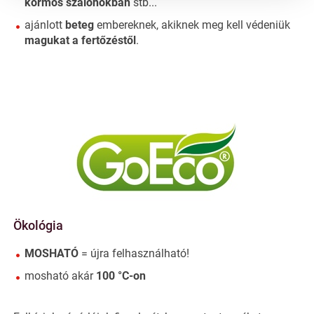
körmös szalonokban
stb...
ajánlott
beteg
embereknek, akiknek meg kell védeniük
magukat a fertőzéstől
.
Ökológia
MOSHATÓ
= újra felhasználható!
mosható akár
100 °C-on