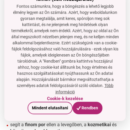
Fontos számunkra, hogy a böngészés a lehető legjobb
élmény legyen az Ön számára. Azért, hogy weboldalunkon
gyorsan megtalálja, amit keres, spóroljon meg sok
kattintást, és ne jelenjenek meg hirdetések olyan
termékekről, amelyek nem érdekli. Azért, hogy az oldal az Ön
által megszokott nézetben jelenjen meg, és ne kelljen minden
alkalommal bejelentkeznie. Ezért szükségünk van a cookie-
fájlok feldolgozásához való hozzájárulására - ezek olyan kis
fájlok, amelyek ideiglenesen az Ön böngészőjében
tárolódnak. A "Rendben" gombra kattintva hozzájárul
ahhoz, hogy cookie-kat állítsunk be, hogy értelmes és
hasznos szolgáltatásokat nyújthassunk az Ön adatai
alapján. Hozzájárulását bármikor megváltoztathatja a
személyes adatok feldolgozásáról szóló oldalon.
Több
információ
Cookie-k kezelése
felhasználható
a koronavírus és influenzajárvány
Mindent elutasítani
Rendben
idején,
a
tömegközlekedésben
,
várótermekben
vagy
irodában
segít a
finom
por
ellen a levegőben, a
kozmetikai
és