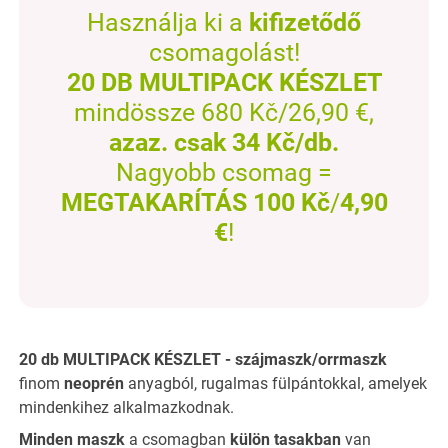
Használja ki a
kifizetődő
csomagolást!
20 DB MULTIPACK KÉSZLET
mindössze 680 Kč/26,90 €,
azaz.
csak 34 Kč/db.
Nagyobb csomag =
MEGTAKARÍTÁS 100 Kč
/
4,90
€
!
20 db MULTIPACK KÉSZLET - szájmaszk/orrmaszk
finom
neoprén
anyagból, rugalmas fülpántokkal, amelyek
mindenkihez alkalmazkodnak.
Minden maszk
a csomagban
külön tasakban
van