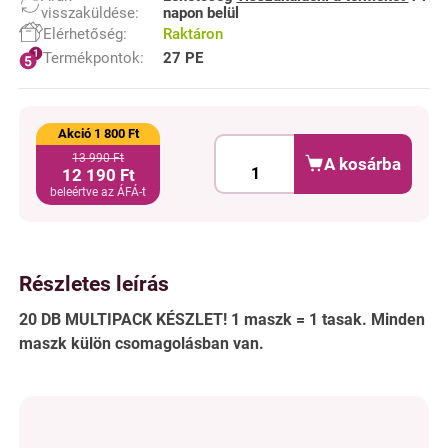
visszaküldése:
napon belül
Elérhetőség:
Raktáron
Termékpontok:
27 PE
Akció 1 800 Ft
13 990 Ft
A kosárba
12 190 Ft
beleértve az ÁFÁ-t
Részletes leírás
20 DB MULTIPACK KÉSZLET! 1 maszk = 1 tasak. Minden
maszk külön csomagolásban van.